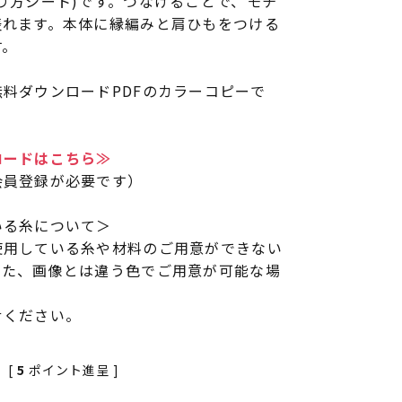
り方シート)です。つなげることで、モチ
表れます。本体に縁編みと肩ひもをつける
す。
料ダウンロードPDFのカラーコピーで
ロードはこちら≫
会員登録が必要です）
いる糸について＞
使用している糸や材料のご用意ができない
また、画像とは違う色でご用意が可能な場
せください。
[
5
ポイント進呈 ]