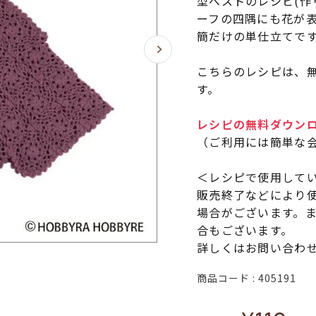
型ベストのレシピ(作
ーフの四隅にも花が
簡だけの単仕立てで
こちらのレシピは、無
す。
レシピの無料ダウン
（ご利用には簡単な
＜レシピで使用して
販売終了などにより
場合がございます。
合もございます。
詳しくはお問い合わ
商品コード
405191