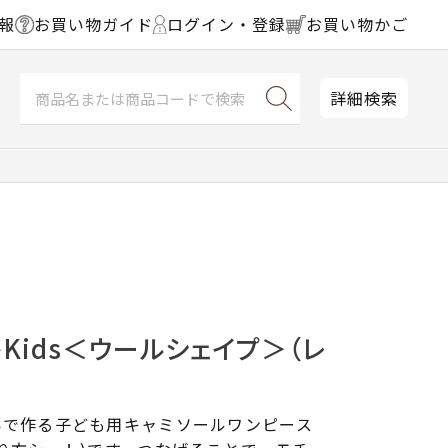
報
お買い物ガイド
ログイン・登録
お買い物かご
詳細検索
Kids＜ウールシェイプ＞（レ
いで作る子ども用キャミソールワンピース