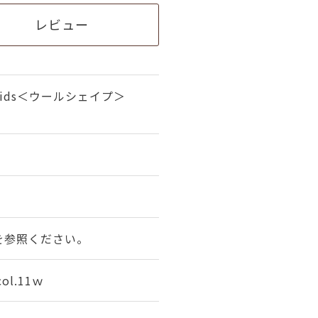
レビュー
ids＜ウールシェイプ＞
を参照ください。
l.11ｗ