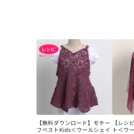
【無料ダウンロード】モチー
【レシ
フベストKids＜ウールシェイ
ト＜ウー