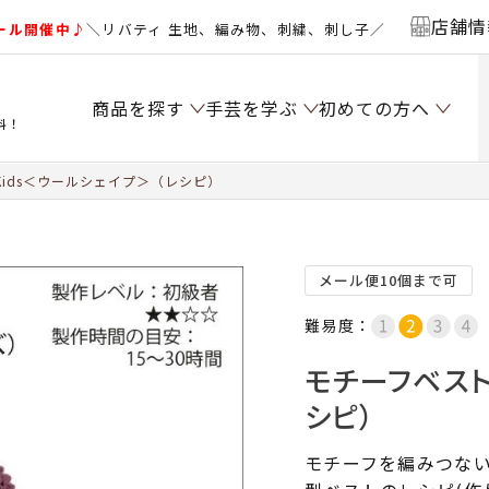
店舗情
ール開催中♪
＼リバティ 生地、編み物、刺繍、刺し子／
商品を探す
手芸を学ぶ
初めての方へ
料！
ids＜ウールシェイプ＞（レシピ）
メール便10個まで可
難易度：
モチーフベスト
シピ）
モチーフを編みつな