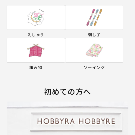
刺しゅう
刺し子
編み物
ソーイング
初めての方へ