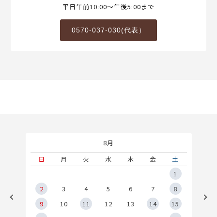
平日午前10:00～午後5:00まで
0570-037-030(代表）
8月
土
日
月
火
水
木
金
土
5
1
2
2
3
4
5
6
7
8
9
9
10
11
12
13
14
15