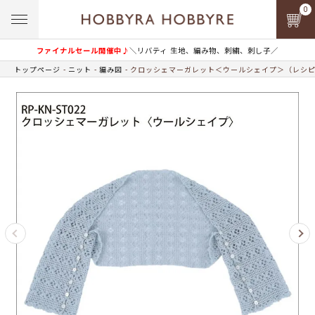
0
ファイナルセール開催中♪
＼リバティ 生地、編み物、刺繍、刺し子／
トップページ
ニット
編み図
クロッシェマーガレット＜ウールシェイプ＞（レシ