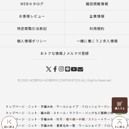
WEBカタログ
雑誌掲載情報
お客様レビュー
企業情報
特定商取引法表記
利用規約
個人情報ポリシー
一緒に働こう♪求人情報
おトクな情報♪メルマガ登録
© 2026 HOBBYRA HOBBYRE CORPORATION ALL Rights Reserved
リリヤン
トップページ
ニット
手編み糸
ウールシェイプ
クロッシェマーガレット＜ウール
フェア
トップページ
ニット
編み図
ストール・マフラー・バッグなど服飾小物（編み図
トップページ
ニット
手編み糸
秋冬／極々細～中細／ストレートヤーン
ウールシ
トップページ
ニット
手編み糸
春夏毛糸一覧
ウールシェイプ
クロッシェマーガ
前に戻る
上に戻る