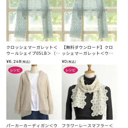
クロッシェマーガレット＜
【無料ダウンロード】クロ
ウールシェイプ05LB＞（編
ッシェマーガレット＜ウー
み物 材料セット）
ルシェイプ＞（レシピ）
¥6,248
¥0
(税込)
(税込)
パーカーカーディガン＜ウ
フラワーレースマフラー＜