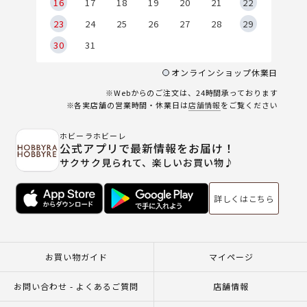
6
16
17
18
19
20
21
22
23
24
25
26
27
28
29
30
31
オンラインショップ休業日
※Webからのご注文は、24時間承っております
※各実店舗の営業時間・休業日は
店舗情報
をご覧ください
ホビーラホビーレ
公式アプリで最新情報をお届け！
サクサク見られて、楽しいお買い物♪
詳しくはこちら
お買い物ガイド
マイページ
お問い合わせ - よくあるご質問
店舗情報