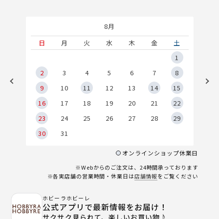
8月
土
日
月
火
水
木
金
土
5
1
2
2
3
4
5
6
7
8
9
9
10
11
12
13
14
15
6
16
17
18
19
20
21
22
23
24
25
26
27
28
29
30
31
オンラインショップ休業日
※Webからのご注文は、24時間承っております
※各実店舗の営業時間・休業日は
店舗情報
をご覧ください
ホビーラホビーレ
公式アプリで最新情報をお届け！
サクサク見られて、楽しいお買い物♪