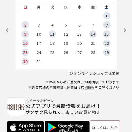
土
日
月
火
水
木
金
土
5
1
2
2
3
4
5
6
7
8
9
9
10
11
12
13
14
15
6
16
17
18
19
20
21
22
23
24
25
26
27
28
29
30
31
オンラインショップ休業日
※Webからのご注文は、24時間承っております
※各実店舗の営業時間・休業日は
店舗情報
をご覧ください
ホビーラホビーレ
公式アプリで最新情報をお届け！
サクサク見られて、楽しいお買い物♪
詳しくはこちら