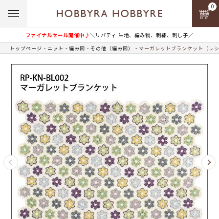
0
ファイナルセール開催中♪
＼リバティ 生地、編み物、刺繍、刺し子／
トップページ
ニット
編み図
その他（編み図）
マーガレットブランケット（レ