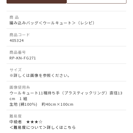
商 品
編み込みバッグ＜ウールキュート＞（レシピ）
商品コード
405324
商品番号
RP-KN-FG271
サイズ
※詳しくは画像を参照ください。
画像使用糸
ウールキュート11種持ち手（プラスティックリング）直径13
cm 1 組
生地 (綿100％) 約40cm×100cm
難易度
中級者 ★★★☆
＜難易度について＞詳しくはこちら