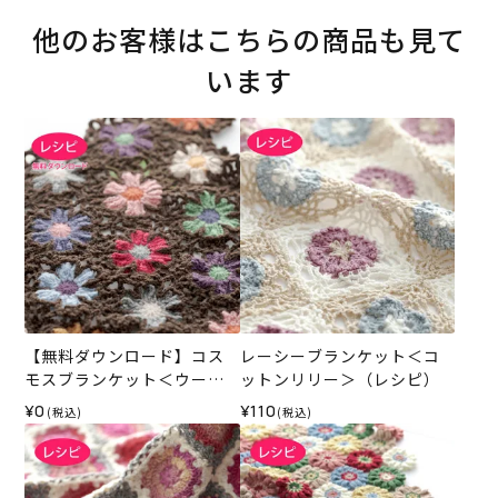
他のお客様はこちらの商品も見て
います
【無料ダウンロード】コス
レーシーブランケット＜コ
モスブランケット＜ウール
ットンリリー＞（レシピ）
キュート＞（レシピ）
¥0
¥110
(税込)
(税込)