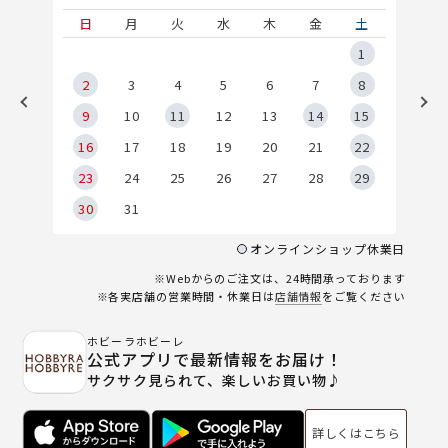
土
日
月
火
水
木
金
土
5
1
2
2
3
4
5
6
7
8
9
9
10
11
12
13
14
15
6
16
17
18
19
20
21
22
23
24
25
26
27
28
29
30
31
オンラインショップ休業日
※Webからのご注文は、24時間承っております
※各実店舗の営業時間・休業日は
店舗情報
をご覧ください
ホビーラホビーレ
公式アプリで最新情報をお届け！
サクサク見られて、楽しいお買い物♪
詳しくはこちら