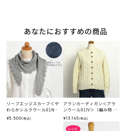
あなたにおすすめの商品
リーフエッジスカーフ＜や
アランカーディガン＜アラ
わらかシルクウール01N＞
ンウール01IV＞（編み物 材
（編み物 材料セット）
料セット）
¥5,500
¥13,145
(税込)
(税込)