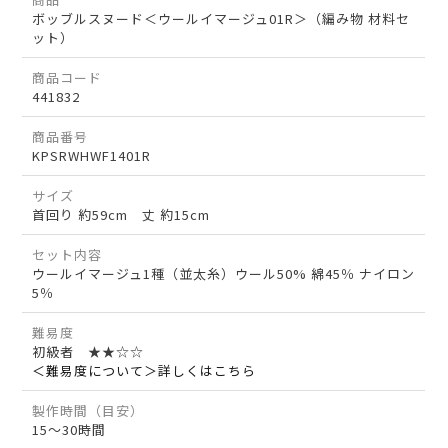
ボッブルスヌード＜ウールイマージュ01R＞（編み物 材料セ
ット）
商品コード
441832
商品番号
KPSRWHWF1401R
サイズ
首回り 約59cm 丈 約15cm
セット内容
ウールイマージュ1種（並太糸）ウール50% 綿45％ ナイロン
5％
難易度
初級者 ★★☆☆
＜難易度について＞詳しくはこちら
製作時間（目安）
15～30時間