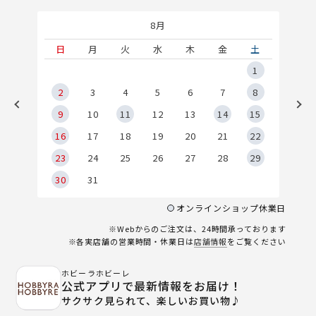
8月
土
日
月
火
水
木
金
土
5
1
2
2
3
4
5
6
7
8
9
9
10
11
12
13
14
15
6
16
17
18
19
20
21
22
23
24
25
26
27
28
29
30
31
オンラインショップ休業日
※Webからのご注文は、24時間承っております
※各実店舗の営業時間・休業日は
店舗情報
をご覧ください
ホビーラホビーレ
公式アプリで最新情報をお届け！
サクサク見られて、楽しいお買い物♪