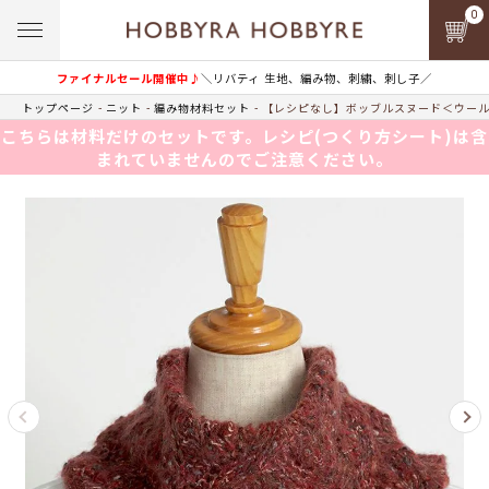
0
ファイナルセール開催中♪
＼リバティ 生地、編み物、刺繍、刺し子／
トップページ
ニット
編み物材料セット
【レシピなし】ボッブルスヌード＜ウールイ
こちらは材料だけのセットです。レシピ(つくり方シート)は含
まれていませんのでご注意ください。