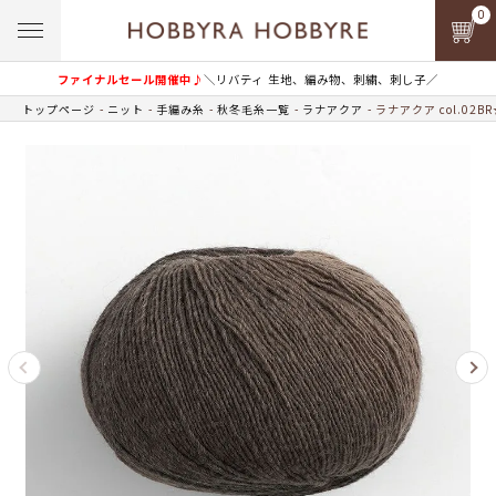
0
ファイナルセール開催中♪
＼リバティ 生地、編み物、刺繍、刺し子／
トップページ
ニット
手編み糸
秋冬毛糸一覧
ラナアクア
ラナアクア col.02BR