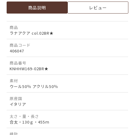
商品説明
レビュー
商品
ラナアクア col.02BR★
商品コード
406047
商品番号
KNHHW169-02BR★
素材
ウール50％ アクリル50％
原産国
イタリア
太さ・量・長さ
合太・130ｇ・455ｍ
棒針