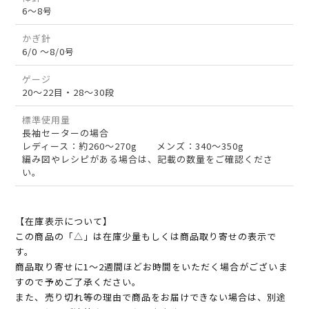
6～8号
かぎ針
6/0 ～8/0号
ゲージ
20～22目・28～30段
標準使用量
長袖セーターの場合
レディース：約260～270g メンズ：340～350g
編み図やレシピがある場合は、記載の数量をご確認くださ
い。
【在庫表示について】
この商品の「△」は在庫少量もしくは商品取り寄せの表示で
す。
商品取り寄せに1～2週間ほどお時間をいただく場合がございま
すので予めご了承ください。
また、売り切れ等の理由で商品をお届けできない場合は、別途