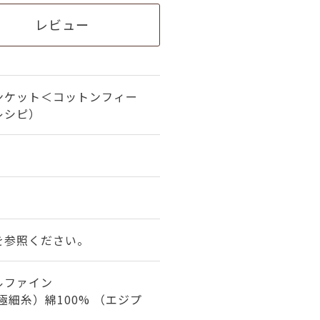
レビュー
ンケット＜コットンフィー
レシピ）
を参照ください。
ルファイン
極細糸）綿100% （エジプ