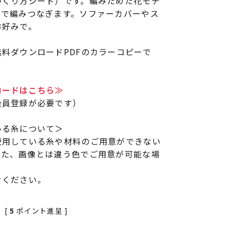
つくり方シート）です。編みためた花モチ
フで編みつなぎます。ソファーカバーやス
お好みで。
料ダウンロードPDFのカラーコピーで
ロードはこちら≫
会員登録が必要です）
いる糸について＞
使用している糸や材料のご用意ができない
また、画像とは違う色でご用意が可能な場
せください。
[
5
ポイント進呈 ]