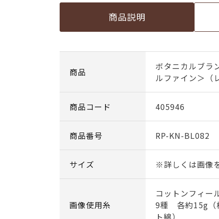
商品説明
ボタニカルブラ
商品
ルファイン＞（
商品コード
405946
商品番号
RP-KN-BL082
サイズ
※詳しくは画像
コットンフィー
画像使用糸
9種 各約15g（
ト綿）