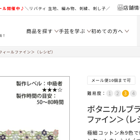
店舗情
ール開催中♪
＼リバティ 生地、編み物、刺繍、刺し子／
商品を探す
手芸を学ぶ
初めての方へ
料！
フィールファイン＞（レシピ）
メール便10個まで可
難易度：
ボタニカルブラ
ファイン＞（レ
極細コットン糸9色