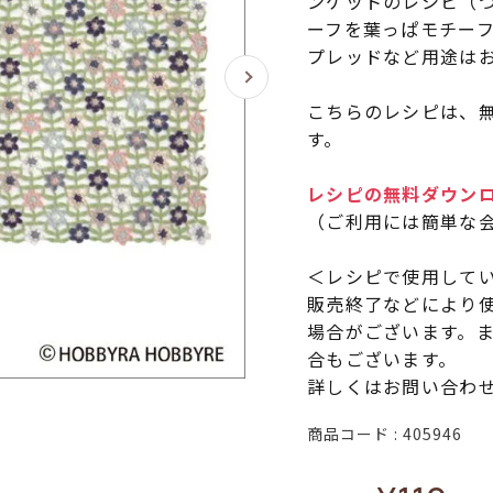
ンケットのレシピ（
ーフを葉っぱモチー
プレッドなど用途は
こちらのレシピは、無
す。
レシピの無料ダウン
（ご利用には簡単な
＜レシピで使用して
販売終了などにより
場合がございます。
合もございます。
詳しくはお問い合わ
商品コード
405946