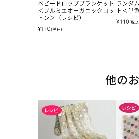
ベビードロップブランケット
ランダ
＜プルミエオーガニックコッ
ト＜単
トン＞（レシピ）
¥110
(税込
¥110
(税込)
他の