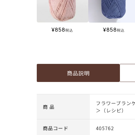
¥
858
¥
858
税込
税込
商品説明
フラワーブラン
商 品
＞（レシピ）
商品コード
405762