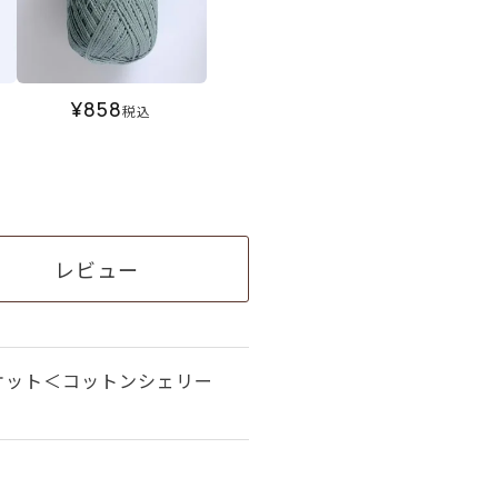
¥
858
税込
レビュー
ケット＜コットンシェリー