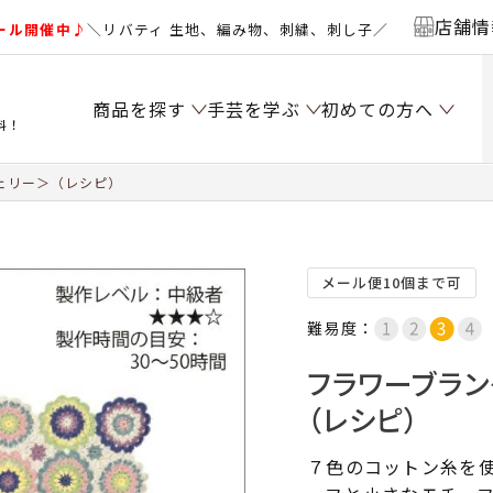
店舗情
ール開催中♪
＼リバティ 生地、編み物、刺繍、刺し子／
商品を探す
手芸を学ぶ
初めての方へ
料！
ェリー＞（レシピ）
メール便10個まで可
難易度：
フラワーブラン
（レシピ）
７色のコットン糸を