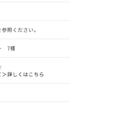
を参照ください。
ー 7種
☆
て＞詳しくはこちら
。