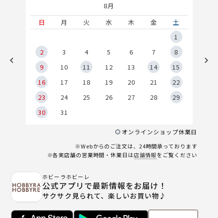
8月
土
日
月
火
水
木
金
土
5
1
2
2
3
4
5
6
7
8
9
9
10
11
12
13
14
15
6
16
17
18
19
20
21
22
23
24
25
26
27
28
29
30
31
オンラインショップ休業日
※Webからのご注文は、24時間承っております
※各実店舗の営業時間・休業日は
店舗情報
をご覧ください
ホビーラホビーレ
公式アプリで最新情報をお届け！
サクサク見られて、楽しいお買い物♪