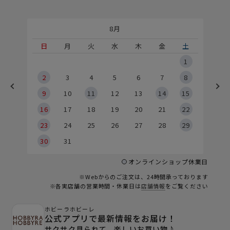
8月
土
日
月
火
水
木
金
土
5
1
2
2
3
4
5
6
7
8
9
9
10
11
12
13
14
15
6
16
17
18
19
20
21
22
23
24
25
26
27
28
29
30
31
オンラインショップ休業日
※Webからのご注文は、24時間承っております
※各実店舗の営業時間・休業日は
店舗情報
をご覧ください
ホビーラホビーレ
公式アプリで最新情報をお届け！
サクサク見られて、楽しいお買い物♪