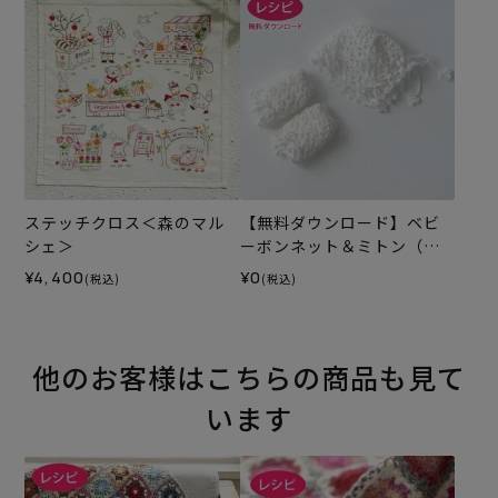
ステッチクロス＜森のマル
【無料ダウンロード】ベビ
シェ＞
ーボンネット＆ミトン（レ
シピ）
¥4,400
¥0
(税込)
(税込)
他のお客様はこちらの商品も見て
います