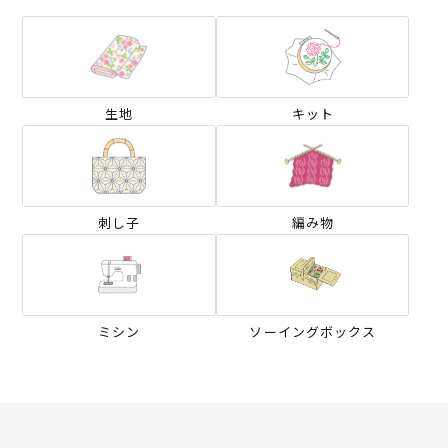
生地
キット
刺し子
編み物
ミシン
ソーイングボックス