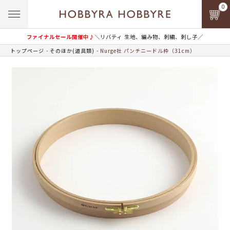
0
ファイナルセール開催中♪
＼リバティ 生地、編み物、刺繍、刺し子／
トップページ
そのほか(道具類)
Nurge社 パンチニードル枠（31cm）