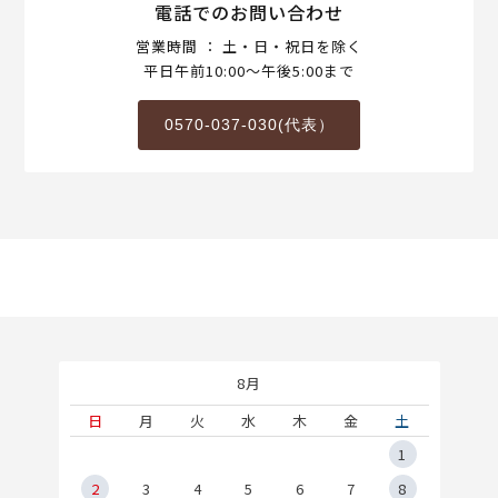
電話でのお問い合わせ
営業時間 ： 土・日・祝日を除く
平日午前10:00～午後5:00まで
0570-037-030(代表）
8月
土
日
月
火
水
木
金
土
5
1
2
2
3
4
5
6
7
8