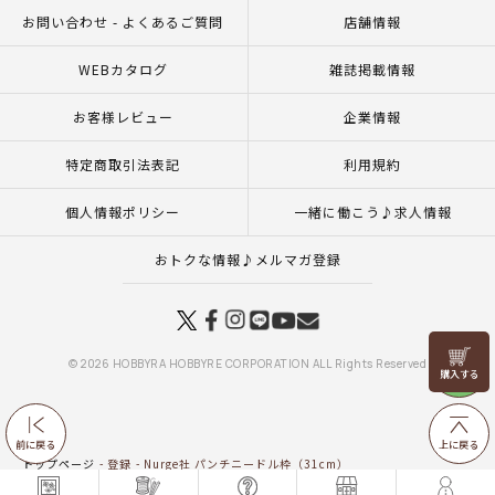
お問い合わせ - よくあるご質問
店舗情報
WEBカタログ
雑誌掲載情報
お客様レビュー
企業情報
特定商取引法表記
利用規約
個人情報ポリシー
一緒に働こう♪求人情報
おトクな情報♪メルマガ登録
リリヤン
© 2026 HOBBYRA HOBBYRE CORPORATION ALL Rights Reserved
フェア
前に戻る
上に戻る
トップページ
登録
Nurge社 パンチニードル枠（31cm）
トップページ
特集一覧
Nurge社の刺しゅう道具
Nurge社 パンチニードル枠（31