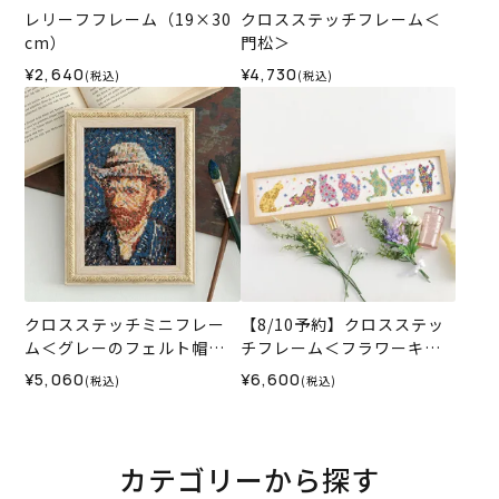
レリーフフレーム（19×30
クロスステッチフレーム＜
cm）
門松＞
¥2,640
¥4,730
(税込)
(税込)
クロスステッチミニフレー
【8/10予約】クロスステッ
ム＜グレーのフェルト帽の
チフレーム＜フラワーキャ
自画像＞
ット＞
¥5,060
¥6,600
(税込)
(税込)
カテゴリーから探す