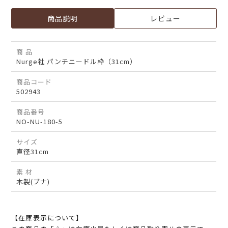
商品説明
レビュー
商 品
Nurge社 パンチニードル枠（31cm）
商品コード
502943
商品番号
NO-NU-180-5
サイズ
直径31cm
素 材
木製(ブナ)
【在庫表示について】