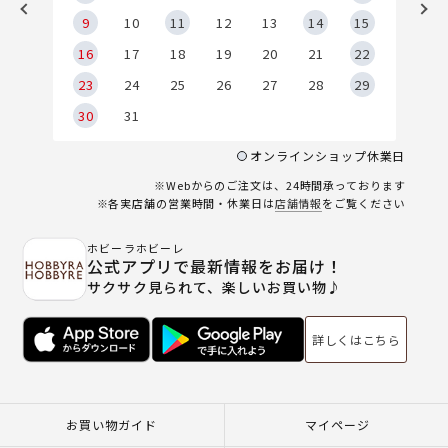
9
9
10
11
12
13
14
15
6
16
17
18
19
20
21
22
23
24
25
26
27
28
29
30
31
オンラインショップ休業日
※Webからのご注文は、24時間承っております
※各実店舗の営業時間・休業日は
店舗情報
をご覧ください
ホビーラホビーレ
公式アプリで最新情報をお届け！
サクサク見られて、楽しいお買い物♪
詳しくはこちら
お買い物ガイド
マイページ