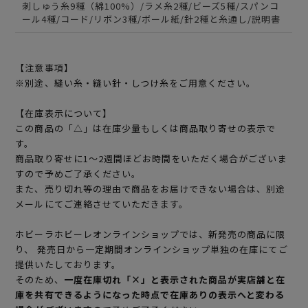
刺しゅう糸9種（綿100%）/ラメ糸2種/ビーズ5種/スパンコ
ール4種/コード/リボン3種/ボール紙/針2種と糸通し/説明書
【注意事項】
※別途、縫い糸・縫い針・しつけ糸をご用意ください。
【在庫表示について】
この商品の「△」は在庫少量もしくは商品取り寄せの表示で
す。
商品取り寄せに1～2週間ほどお時間をいただく場合がございま
すので予めご了承ください。
また、売り切れ等の理由で商品をお届けできない場合は、別途
メールにてご連絡させていただきます。
ホビーラホビーレオンラインショップでは、新発売の商品に限
り、 発売日から一定期間オンラインショップ単独の在庫にてご
提供いたしております。
そのため、
一度在庫切れ「×」と表示された商品が実店舗と在
庫を共有できるようになった時点で在庫ありの表示へと変わる