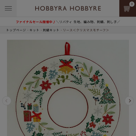
0
ファイナルセール開催中♪
＼リバティ 生地、編み物、刺繍、刺し子／
トップページ
キット
刺繍キット
リース＜クリスマスモチーフ＞