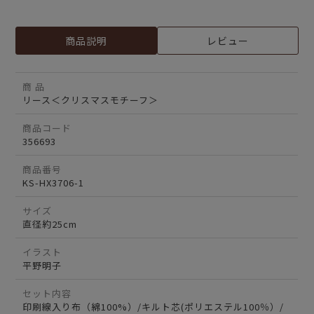
商品説明
レビュー
商 品
リース＜クリスマスモチーフ＞
商品コード
356693
商品番号
KS-HX3706-1
サイズ
直径約25cm
イラスト
平野明子
セット内容
印刷線入り布（綿100%）/キルト芯(ポリエステル100％）/