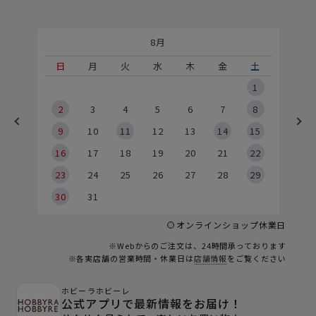
8月
土
日
月
火
水
木
金
土
5
1
2
2
3
4
5
6
7
8
9
9
10
11
12
13
14
15
6
16
17
18
19
20
21
22
23
24
25
26
27
28
29
30
31
オンラインショップ休業日
※Webからのご注文は、24時間承っております
※各実店舗の営業時間・休業日は
店舗情報
をご覧ください
ホビーラホビーレ
公式アプリで最新情報をお届け！