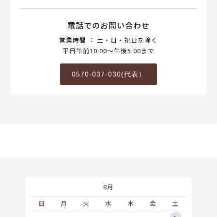
電話でのお問い合わせ
営業時間 ： 土・日・祝日を除く
平日午前10:00～午後5:00まで
0570-037-030(代表）
8月
土
日
月
火
水
木
金
土