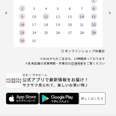
5
1
2
2
3
4
5
6
7
8
9
9
10
11
12
13
14
15
6
16
17
18
19
20
21
22
23
24
25
26
27
28
29
30
31
オンラインショップ休業日
※Webからのご注文は、24時間承っております
※各実店舗の営業時間・休業日は
店舗情報
をご覧ください
ホビーラホビーレ
公式アプリで最新情報をお届け！
サクサク見られて、楽しいお買い物♪
詳しくはこちら