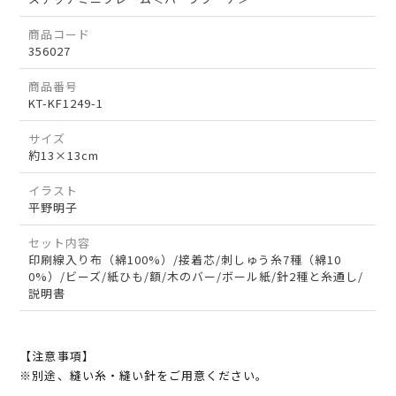
商品コード
356027
商品番号
KT-KF1249-1
サイズ
約13×13cm
イラスト
平野明子
セット内容
印刷線入り布（綿100%）/接着芯/刺しゅう糸7種（綿10
0%）/ビーズ/紙ひも/額/木のバー/ボール紙/針2種と糸通し/
説明書
【注意事項】
※別途、縫い糸・縫い針をご用意ください。