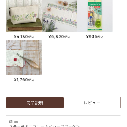
¥
4,180
¥
6,820
¥
935
税込
税込
税込
¥
1,760
税込
商品説明
レビュー
商 品
ステッチミニフレーム＜ハーブブーケ＞