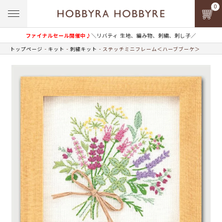
0
ファイナルセール開催中♪
＼リバティ 生地、編み物、刺繍、刺し子／
トップページ
キット
刺繍キット
ステッチミニフレーム＜ハーブブーケ＞