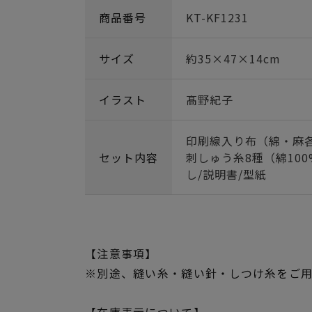
商品番号
KT-KF1231
サイズ
約35×47×14cm
イラスト
髙野紀子
印刷線入り布（綿・麻各5
セット内容
刺しゅう糸8種（綿100
し/説明書/型紙
【注意事項】
※別途、縫い糸・縫い針・しつけ糸をご