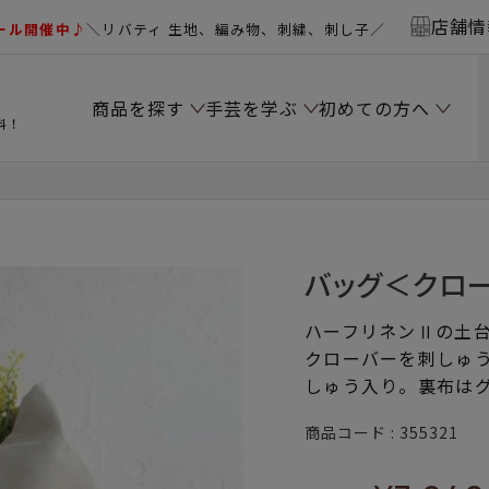
店舗情
ール開催中♪
＼リバティ 生地、編み物、刺繍、刺し子／
商品を探す
手芸を学ぶ
初めての方へ
料！
バッグ＜クロ
ハーフリネンⅡの土
クローバーを刺しゅ
しゅう入り。裏布は
商品コード
355321