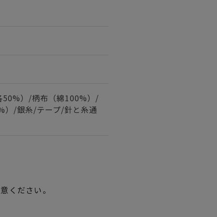
0%）/柄布（綿100%）/
%）/銀糸/テープ/針と糸通
用意ください。