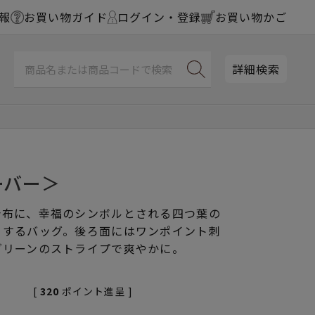
報
お買い物ガイド
ログイン・登録
お買い物かご
詳細検索
ーバー＞
台布に、幸福のシンボルとされる四つ葉の
うするバッグ。後ろ面にはワンポイント刺
グリーンのストライプで爽やかに。
[
320
ポイント進呈 ]