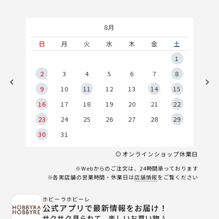
8月
土
日
月
火
水
木
金
土
5
1
2
2
3
4
5
6
7
8
9
9
10
11
12
13
14
15
6
16
17
18
19
20
21
22
23
24
25
26
27
28
29
30
31
オンラインショップ休業日
※Webからのご注文は、24時間承っております
※各実店舗の営業時間・休業日は
店舗情報
をご覧ください
ホビーラホビーレ
公式アプリで最新情報をお届け！
サクサク見られて、楽しいお買い物♪