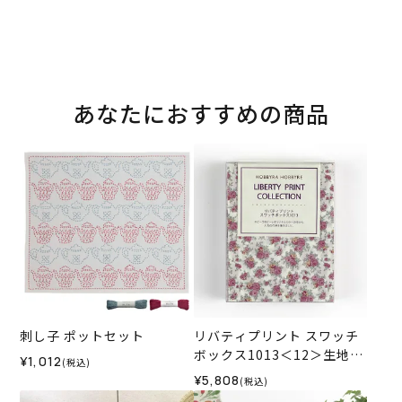
あなたにおすすめの商品
刺し子 ポットセット
リバティプリント スワッチ
ボックス1013＜12＞生地
¥1,012
(税込)
（ホビーラホビーレオリジ
¥5,808
(税込)
ナル）