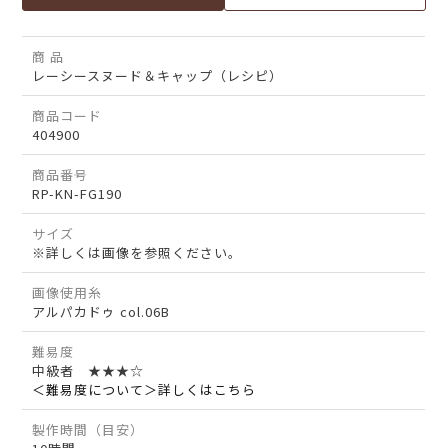
商 品
レーシースヌード＆キャップ（レシピ）
商品コード
404900
商品番号
RP-KN-FG190
サイズ
※詳しくは画像を参照ください。
画像使用糸
アルパカドゥ col.06B
難易度
中級者 ★★★☆
＜難易度について＞詳しくはこちら
製作時間（目安）