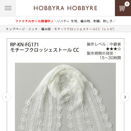
0
ファイナルセール開催中♪
＼リバティ 生地、編み物、刺繍、刺し子／
トップページ
ニット
編み図
モチーフクロッシェストールCC（レシピ）