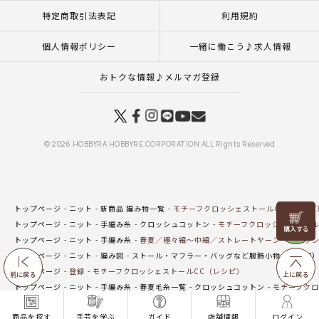
特定商取引法表記
利用規約
個人情報ポリシー
一緒に働こう♪求人情報
おトクな情報♪メルマガ登録
© 2026 HOBBYRA HOBBYRE CORPORATION ALL Rights Reserved
トップページ
ニット
新商品 編み物一覧
モチーフクロッシェストールCC（レシピ
リリヤン
トップページ
ニット
手編み糸
クロッシュコットン
モチーフクロッシェストール
フェア
トップページ
ニット
手編み糸
春夏／極々細～中細／ストレートヤーン
クロッシ
トップページ
ニット
編み図
ストール・マフラー・バッグなど服飾小物（編み図
トップページ
登録
モチーフクロッシェストールCC（レシピ）
前に戻る
上に戻る
トップページ
ニット
手編み糸
春夏毛糸一覧
クロッシュコットン
モチーフクロ
トップページ
一覧はこちら(ウエア・ストール・マフラー)
モチーフクロッシェスト
商品を探す
手芸を学ぶ
ガイド
店舗情報
ログイン
トップページ
手編み(ウエア・ストール・マフラー)
モチーフクロッシェストールC