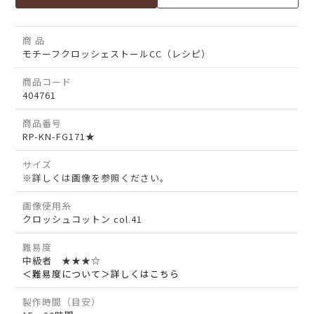
商 品
モチーフクロッシェストールCC（レシピ）
商品コード
404761
商品番号
RP-KN-FG171★
サイズ
※詳しくは画像を参照ください。
画像使用糸
クロッシュコットン col.41
難易度
中級者 ★★★☆
＜難易度について＞詳しくはこちら
製作時間（目安）