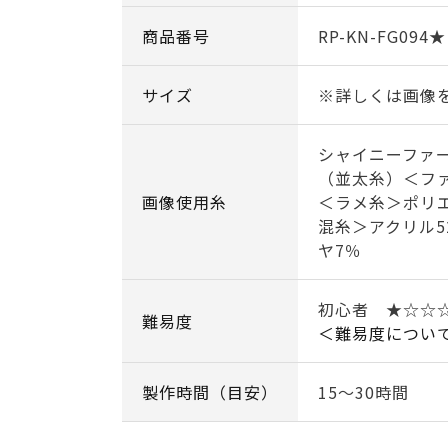
商品番号
RP-KN-FG094★
サイズ
※詳しくは画像
シャイニーファーラ
（並太糸）＜フ
画像使用糸
＜ラメ糸＞ポリエ
混糸＞アクリル5
ヤ7％
初心者 ★☆☆
難易度
＜難易度につい
製作時間（目安）
15～30時間