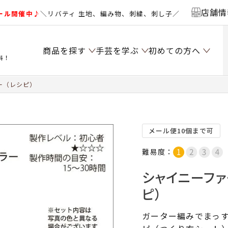
店舗情
ール開催中♪
＼リバティ 生地、編み物、刺繍、刺し子／
商品を探す
手芸を学ぶ
初めての方へ
料！
ー（レシピ）
メール便10個まで可
難易度：
シャイニーファ
ピ）
ガーター編みでまっ