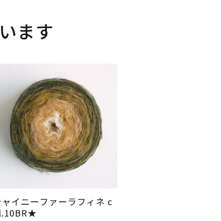
います
シャイニーファーラフィネ c
l.10BR★