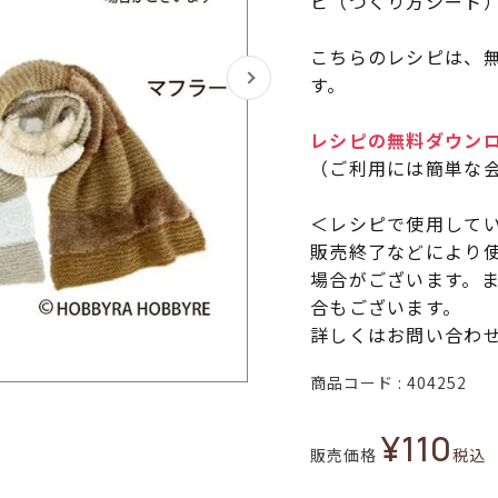
ピ（つくり方シート
こちらのレシピは、無
す。
レシピの無料ダウン
（ご利用には簡単な
＜レシピで使用して
販売終了などにより
場合がございます。
合もございます。
詳しくはお問い合わ
商品コード
404252
¥
110
販売価格
税込