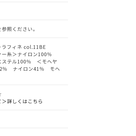
を参照ください。
フィネ col.11BE
ァー糸＞ナイロン100％
ステル100％ ＜モヘヤ
2％ ナイロン41％ モヘ
☆
て＞詳しくはこちら