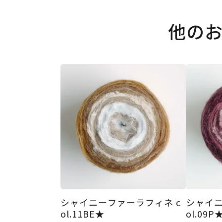
他の
シャイニーファーラフィネ c
シャイニ
ol.11BE★
ol.09P