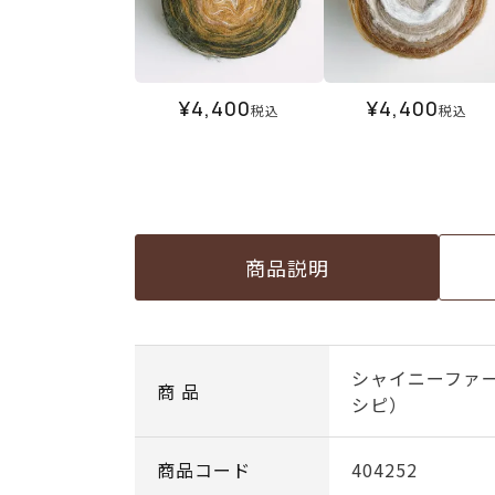
¥
4,400
¥
4,400
税込
税込
商品説明
シャイニーファ
商 品
シピ）
商品コード
404252