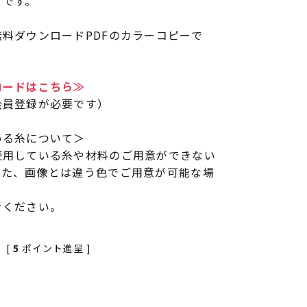
）です。
料ダウンロードPDFのカラーコピーで
ロードはこちら≫
会員登録が必要です）
いる糸について＞
使用している糸や材料のご用意ができない
また、画像とは違う色でご用意が可能な場
せください。
[
5
ポイント進呈 ]