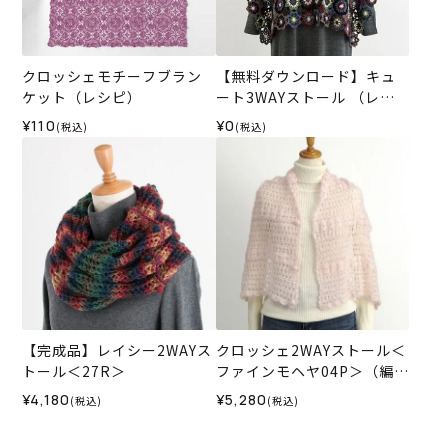
クロッシェモチーフブラン
【無料ダウンロード】キュ
ケット（レシピ）
ート3WAYストール （レシ
ピ）
¥110
¥0
(税込)
(税込)
【完成品】レイシー2WAYス
クロッシェ2WAYストール＜
トール＜27R＞
ファインモヘヤ04P＞（編み
物 材料セット）
¥4,180
¥5,280
(税込)
(税込)