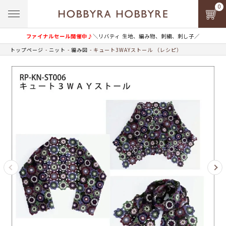
0
ファイナルセール開催中♪
＼リバティ 生地、編み物、刺繍、刺し子／
トップページ
ニット
編み図
キュート3WAYストール （レシピ）