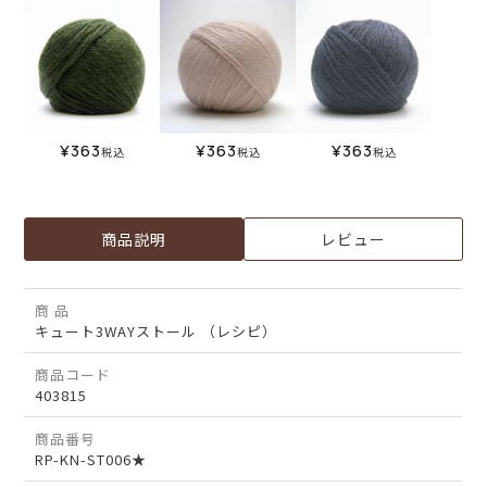
¥
363
¥
363
¥
363
税込
税込
税込
商品説明
レビュー
商 品
キュート3WAYストール （レシピ）
商品コード
403815
商品番号
RP-KN-ST006★