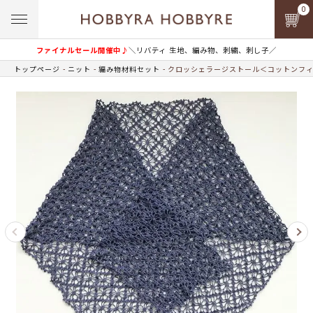
0
ファイナルセール開催中♪
＼リバティ 生地、編み物、刺繍、刺し子／
トップページ
ニット
編み物材料セット
クロッシェラージストール＜コットンフィー