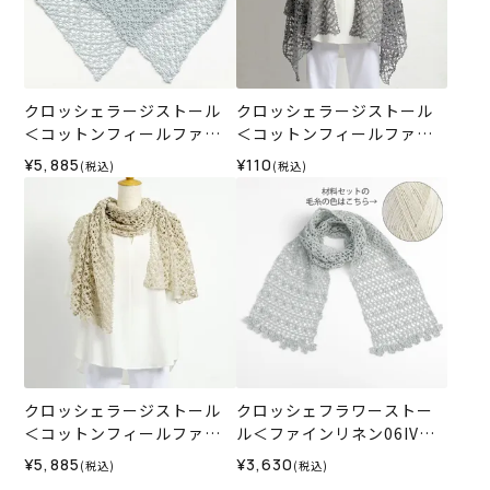
クロッシェラージストール
クロッシェラージストール
＜コットンフィールファイ
＜コットンフィールファイ
ン07LB＞（編み物 材料セッ
ン＞（レシピ）
¥5,885
¥110
(税込)
(税込)
ト）
クロッシェラージストール
クロッシェフラワーストー
＜コットンフィールファイ
ル＜ファインリネン06IV＞
ン33GR＞（編み物 材料セ
（編み物 材料セット）
¥5,885
¥3,630
(税込)
(税込)
ット）