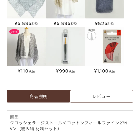
¥
5,885
¥
5,885
¥
825
税込
税込
税込
¥
110
¥
990
¥
1,100
税込
税込
税込
商品説明
レビュー
商品
クロッシェラージストール＜コットンフィールファイン27N
V＞（編み物 材料セット）