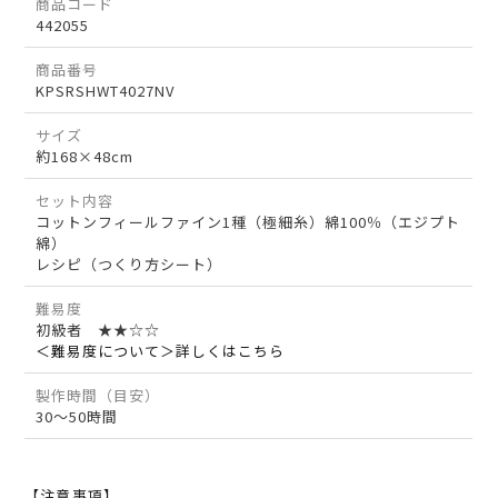
商品コード
442055
商品番号
KPSRSHWT4027NV
サイズ
約168×48cm
セット内容
コットンフィールファイン1種（極細糸）綿100％（エジプト
綿）
レシピ（つくり方シート）
難易度
初級者 ★★☆☆
＜難易度について＞詳しくはこちら
製作時間（目安）
30～50時間
【注意事項】