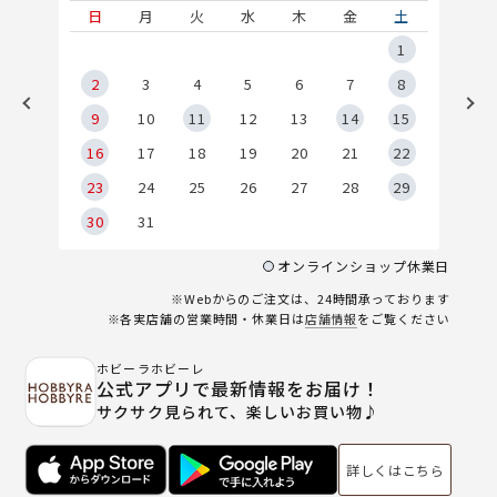
土
日
月
火
水
木
金
土
5
1
2
2
3
4
5
6
7
8
9
9
10
11
12
13
14
15
6
16
17
18
19
20
21
22
23
24
25
26
27
28
29
30
31
オンラインショップ休業日
※Webからのご注文は、24時間承っております
※各実店舗の営業時間・休業日は
店舗情報
をご覧ください
ホビーラホビーレ
公式アプリで最新情報をお届け！
サクサク見られて、楽しいお買い物♪
詳しくはこちら