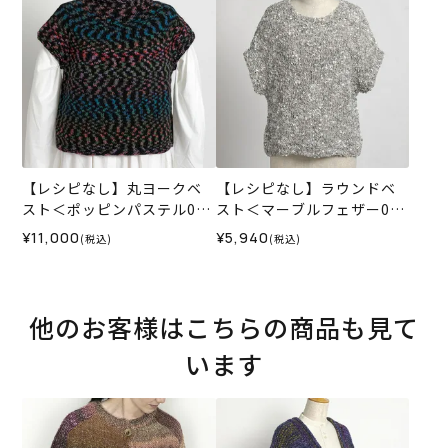
【レシピなし】丸ヨークベ
【レシピなし】ラウンドベ
スト＜ポッピンパステル02
スト＜マーブルフェザー02
BL＞（編み物 材料セット）
GR＞（編み物 材料セット）
¥11,000
¥5,940
(税込)
(税込)
他のお客様はこちらの商品も見て
います