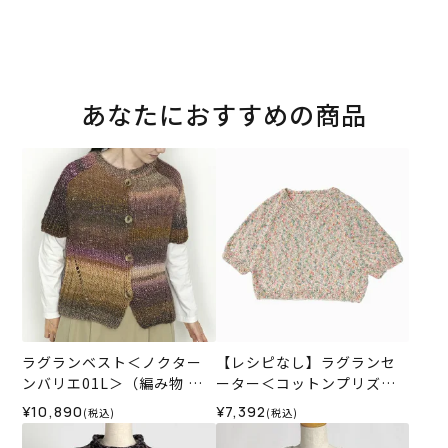
あなたにおすすめの商品
ラグランベスト＜ノクター
【レシピなし】ラグランセ
ンバリエ01L＞（編み物 材
ーター＜コットンプリズム0
料セット）
2P＞（編み物 材料セット）
¥10,890
¥7,392
(税込)
(税込)