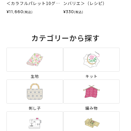
＜カラフルパレット10グラ
ンバリエ＞（レシピ）
ン08BR＞（編み物 材料セ
¥11,660
¥330
(税込)
(税込)
ット）
カテゴリーから探す
生地
キット
刺し子
編み物