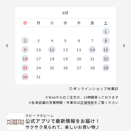
8月
土
日
月
火
水
木
金
土
5
1
2
2
3
4
5
6
7
8
9
9
10
11
12
13
14
15
6
16
17
18
19
20
21
22
23
24
25
26
27
28
29
30
31
オンラインショップ休業日
※Webからのご注文は、24時間承っております
※各実店舗の営業時間・休業日は
店舗情報
をご覧ください
ホビーラホビーレ
公式アプリで最新情報をお届け！
サクサク見られて、楽しいお買い物♪