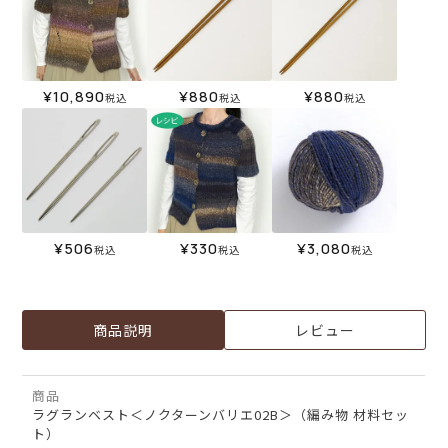
¥
10,890
¥
880
¥
880
税込
税込
税込
¥
506
¥
330
¥
3,080
税込
税込
税込
商品説明
レビュー
商品
ラグランベスト＜ノクターンバリエ02B＞（編み物 材料セッ
ト）