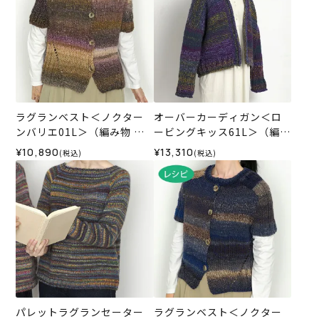
ラグランベスト＜ノクター
オーバーカーディガン＜ロ
ンバリエ01L＞（編み物 材
ービングキッス61L＞（編み
料セット）
物 材料セット）
¥10,890
¥13,310
(税込)
(税込)
パレットラグランセーター
ラグランベスト＜ノクター