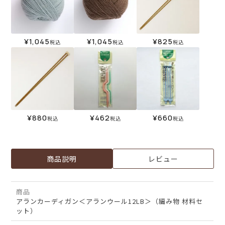
¥
1,045
¥
1,045
¥
825
税込
税込
税込
¥
880
¥
462
¥
660
税込
税込
税込
商品説明
レビュー
商品
アランカーディガン＜アランウール12LB＞（編み物 材料セ
ット）