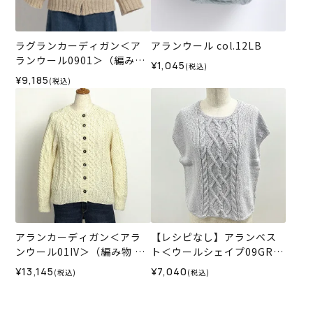
ラグランカーディガン＜ア
アランウール col.12LB
ランウール0901＞（編み物
¥1,045
(税込)
材料セット）
¥9,185
(税込)
アランカーディガン＜アラ
【レシピなし】アランベス
ンウール01IV＞（編み物 材
ト＜ウールシェイプ09GR＞
料セット）
（編み物 材料セット）
¥13,145
¥7,040
(税込)
(税込)