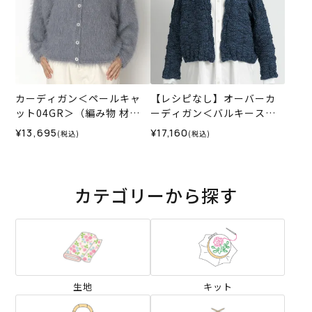
カーディガン＜ペールキャ
【レシピなし】オーバーカ
ット04GR＞（編み物 材料
ーディガン＜バルキースラ
セット）
ブ02N＞（編み物 材料セッ
¥13,695
¥17,160
(税込)
(税込)
ト）
カテゴリーから探す
生地
キット