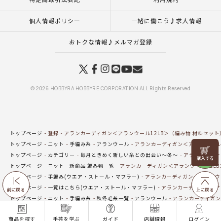
個人情報ポリシー
一緒に働こう♪求人情報
おトクな情報♪メルマガ登録
© 2026 HOBBYRA HOBBYRE CORPORATION ALL Rights Reserved
トップページ
登録
アランカーディガン＜アランウール12LB＞（編み物 材料セット
トップページ
ニット
手編み糸
アランウール
アランカーディガン＜アランウール1
リリヤン
トップページ
カテゴリー
毎月ときめく新しい糸との出会い～冬～
アランカーディ
フェア
トップページ
ニット
新商品 編み物一覧
アランカーディガン＜アランウール12LB
トップページ
手編み(ウエア・ストール・マフラー)
アランカーディガン＜アランウー
トップページ
一覧はこちら(ウエア・ストール・マフラー)
アランカーディガン＜アラ
前に戻る
上に戻る
トップページ
ニット
手編み糸
秋冬毛糸一覧
アランウール
アランカーディガン
トップページ
商品
マンスリープレス8月号掲載商品
【ご予約】8月25日（火）発
商品を探す
手芸を学ぶ
ガイド
店舗情報
ログイン
トップページ
商品
マンスリープレス7月号掲載商品
お気に入りの糸で編む
アラ