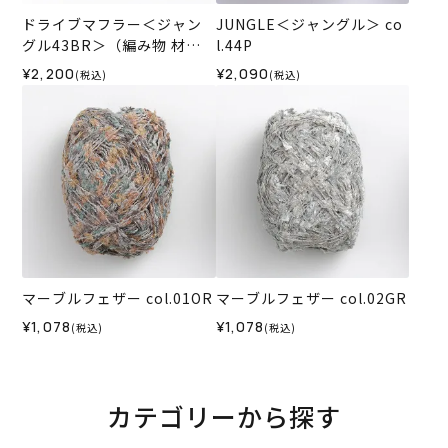
ドライブマフラー＜ジャン
JUNGLE＜ジャングル＞ co
グル43BR＞（編み物 材料
l.44P
セット）
¥2,200
¥2,090
(税込)
(税込)
マーブルフェザー col.01OR
マーブルフェザー col.02GR
¥1,078
¥1,078
(税込)
(税込)
カテゴリーから探す