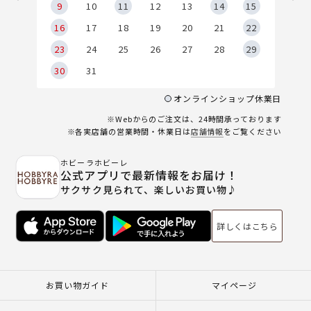
9
9
10
11
12
13
14
15
6
16
17
18
19
20
21
22
23
24
25
26
27
28
29
30
31
オンラインショップ休業日
※Webからのご注文は、24時間承っております
※各実店舗の営業時間・休業日は
店舗情報
をご覧ください
ホビーラホビーレ
公式アプリで最新情報をお届け！
サクサク見られて、楽しいお買い物♪
詳しくはこちら
お買い物ガイド
マイページ