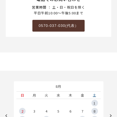
営業時間 ： 土・日・祝日を除く
平日午前10:00～午後5:00まで
0570-037-030(代表）
8月
土
日
月
火
水
木
金
土
5
1
2
2
3
4
5
6
7
8