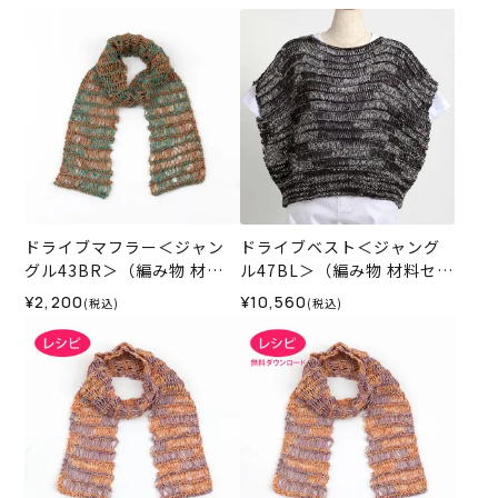
ドライブマフラー＜ジャン
ドライブベスト＜ジャング
グル43BR＞（編み物 材料
ル47BL＞（編み物 材料セッ
セット）
ト）
¥2,200
¥10,560
(税込)
(税込)