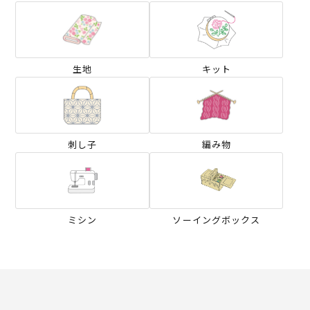
生地
キット
刺し子
編み物
ミシン
ソーイングボックス