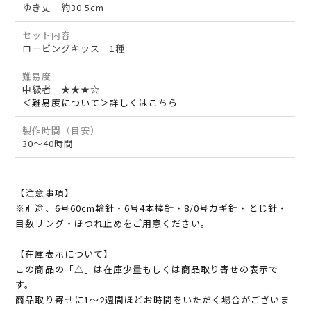
ゆき丈 約30.5cm
セット内容
ロービングキッス 1種
難易度
中級者 ★★★☆
＜難易度について＞詳しくはこちら
製作時間（目安）
30～40時間
【注意事項】
※別途、6号60cm輪針・6号4本棒針・8/0号カギ針・とじ針・
目数リング・ほつれ止めをご用意ください。
【在庫表示について】
この商品の「△」は在庫少量もしくは商品取り寄せの表示で
す。
商品取り寄せに1～2週間ほどお時間をいただく場合がございま