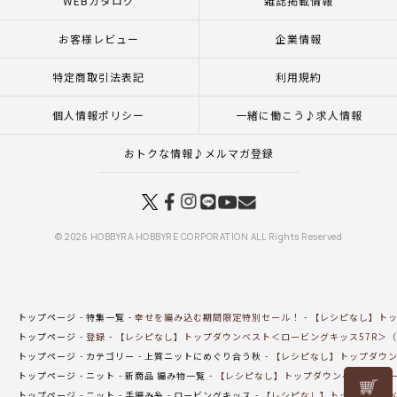
WEBカタログ
雑誌掲載情報
お客様レビュー
企業情報
特定商取引法表記
利用規約
個人情報ポリシー
一緒に働こう♪求人情報
おトクな情報♪メルマガ登録
© 2026 HOBBYRA HOBBYRE CORPORATION ALL Rights Reserved
トップページ
特集一覧
幸せを編み込む期間限定特別セール！
【レシピなし】トッ
トップページ
登録
【レシピなし】トップダウンベスト＜ロービングキッス57R＞（
トップページ
カテゴリー
上質ニットにめぐり合う秋
【レシピなし】トップダウン
トップページ
ニット
新商品 編み物一覧
【レシピなし】トップダウンベスト＜ロー
リリヤン
トップページ
ニット
手編み糸
ロービングキッス
【レシピなし】トップダウンベ