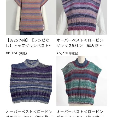
【8/25予約】【レシピな
オーバーベスト＜ロービン
し】トップダウンベスト＜
グキッス53L＞（編み物 材
ロービングキッス58P＞（編
料セット）
¥6,160
¥5,390
(税込)
(税込)
み物 材料セット）
オーバーベスト＜ロービン
オーバーベスト＜ロービン