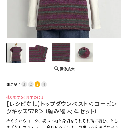
画像拡大
難易度：
残りわずか！お早めに♪
【レシピなし】トップダウンベスト＜ロービン
グキッス57R＞（編み物 材料セット）
衿ぐりからヨーク、続いて袖と身頃をそれぞれ輪に編む、とじ
はぎなしのベスト。、合わせるインナーやボトムを選ばないシ