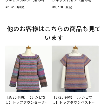
グキッス50N＞（編み物 材
グキッス13B＞（編み物 材
料セット）
料セット）
¥5,390
¥5,390
(税込)
(税込)
他のお客様はこちらの商品も見て
います
【8/25予約】【レシピな
【8/25予約】【レシピな
し】トップダウンセーター
し】トップダウンベスト＜
＜ロービングキッス59P＞
ロービングキッス58P＞（編