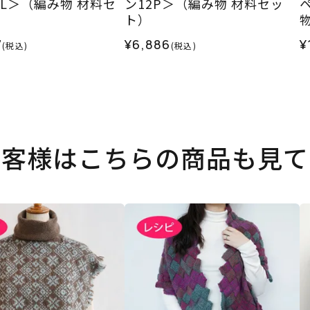
BL＞（編み物 材料セ
ン12P＞（編み物 材料セッ
ト）
7
¥6,886
¥
(税込)
(税込)
お客様はこちらの商品も見て