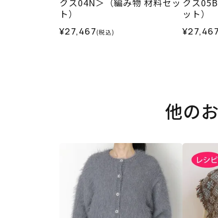
クス04N＞（編み物 材料セッ
クス05
ト）
ット）
¥27,467
¥27,46
(税込)
他の