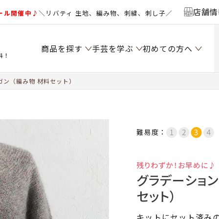
店舗情
ール開催中♪
＼リバティ 生地、編み物、刺繍、刺し子／
商品を探す
手芸を学ぶ
初めての方へ
料！
ガン（編み物 材料セット）
難易度：
残りわずか！お早めに♪
グラデーション
セット）
キットにセット済み