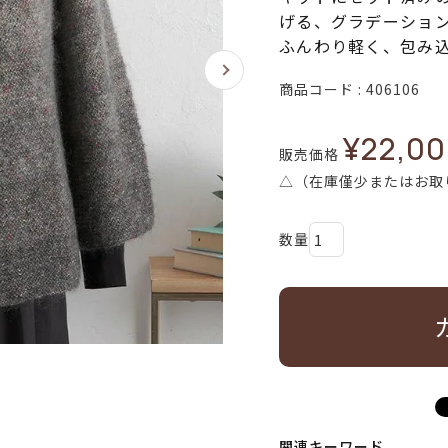
げる、グラデーショ
ふんわり軽く、包み
商品コード
406106
¥
22,0
販売価格
△（在庫僅少またはお取
関連キーワード