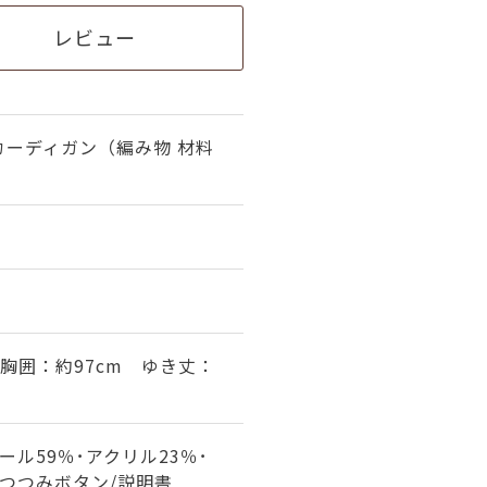
レビュー
カーディガン（編み物 材料
 胸囲：約97cm ゆき丈：
ール59％･アクリル23％･
/つつみボタン/説明書