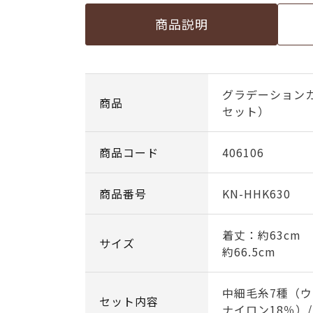
商品説明
グラデーション
商品
セット）
商品コード
406106
商品番号
KN-HHK630
着丈：約63cm
サイズ
約66.5cm
中細毛糸7種（ウ
セット内容
ナイロン18％）