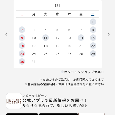
8月
土
日
月
火
水
木
金
土
5
1
2
2
3
4
5
6
7
8
9
9
10
11
12
13
14
15
6
16
17
18
19
20
21
22
23
24
25
26
27
28
29
30
31
オンラインショップ休業日
※Webからのご注文は、24時間承っております
※各実店舗の営業時間・休業日は
店舗情報
をご覧ください
ホビーラホビーレ
公式アプリで最新情報をお届け！
サクサク見られて、楽しいお買い物♪