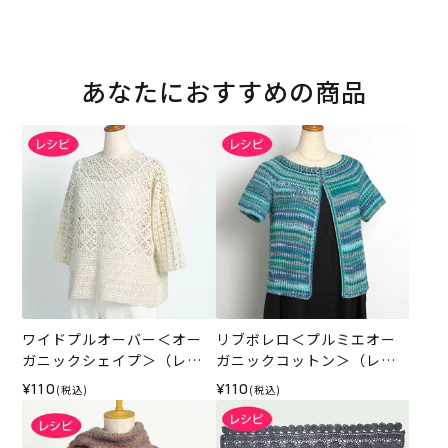
あなたにおすすめの商品
ワイドプルオーバー＜オー
リブボレロ＜プルミエオー
ガニックシェイプ＞（レシ
ガニックコットン＞（レシ
ピ）
ピ）
¥110
¥110
(税込)
(税込)