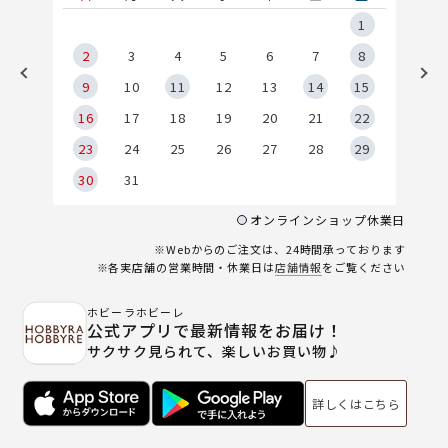
5
1
2
2
3
4
5
6
7
8
9
9
10
11
12
13
14
15
6
16
17
18
19
20
21
22
23
24
25
26
27
28
29
30
31
オンラインショップ休業日
※Webからのご注文は、24時間承っております
※各実店舗の営業時間・休業日は
店舗情報
をご覧ください
ホビーラホビーレ
公式アプリで最新情報をお届け！
サクサク見られて、楽しいお買い物♪
詳しくはこちら