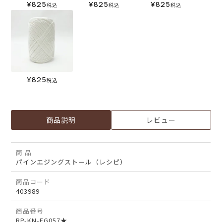
¥
825
¥
825
¥
825
税込
税込
税込
¥
825
税込
商品説明
レビュー
商 品
パインエジングストール（レシピ）
商品コード
403989
商品番号
RP-KN-FG057★