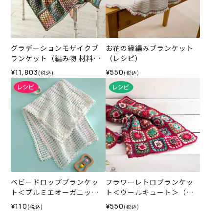
グラデーションモザイクブ
お花の縁編みブランケット
ランケット（編み物 材料セ
（レシピ）
ット）
¥11,803
¥550
(税込)
(税込)
ベビードロップブランケッ
フラワーレトロブランケッ
ト＜プルミエオーガニック
ト＜ウールキュート＞（レ
コットン＞（レシピ）
シピ）
¥110
¥550
(税込)
(税込)