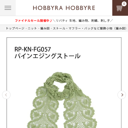
0
ファイナルセール開催中♪
＼リバティ 生地、編み物、刺繍、刺し子／
トップページ
ニット
編み図
ストール・マフラー・バッグなど服飾小物（編み図