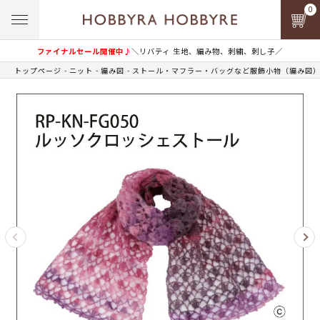
0
ファイナルセール開催中♪
＼リバティ 生地、編み物、刺繍、刺し子／
トップページ
ニット
編み図
ストール・マフラー・バッグなど服飾小物（編み図