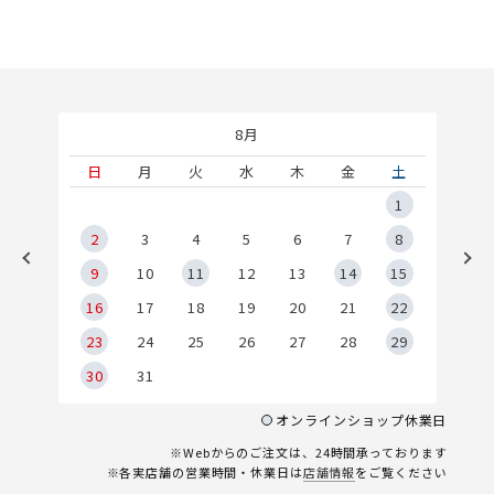
8月
土
日
月
火
水
木
金
土
5
1
2
2
3
4
5
6
7
8
9
9
10
11
12
13
14
15
6
16
17
18
19
20
21
22
23
24
25
26
27
28
29
30
31
オンラインショップ休業日
※Webからのご注文は、24時間承っております
※各実店舗の営業時間・休業日は
店舗情報
をご覧ください