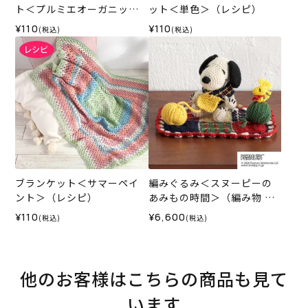
ト＜プルミエオーガニック
ット＜単色＞（レシピ）
コットン＞（レシピ）
¥110
¥110
(税込)
(税込)
ブランケット＜サマーペイ
編みぐるみ＜スヌーピーの
ント＞（レシピ）
あみもの時間＞（編み物 材
料セット）
¥110
¥6,600
(税込)
(税込)
他のお客様はこちらの商品も見て
います