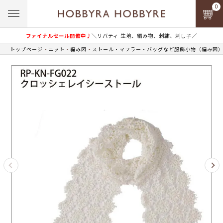
0
ファイナルセール開催中♪
＼リバティ 生地、編み物、刺繍、刺し子／
トップページ
ニット
編み図
ストール・マフラー・バッグなど服飾小物（編み図