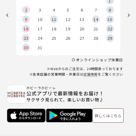
5
1
2
2
3
4
5
6
7
8
9
9
10
11
12
13
14
15
6
16
17
18
19
20
21
22
23
24
25
26
27
28
29
30
31
オンラインショップ休業日
※Webからのご注文は、24時間承っております
※各実店舗の営業時間・休業日は
店舗情報
をご覧ください
ホビーラホビーレ
公式アプリで最新情報をお届け！
サクサク見られて、楽しいお買い物♪
詳しくはこちら