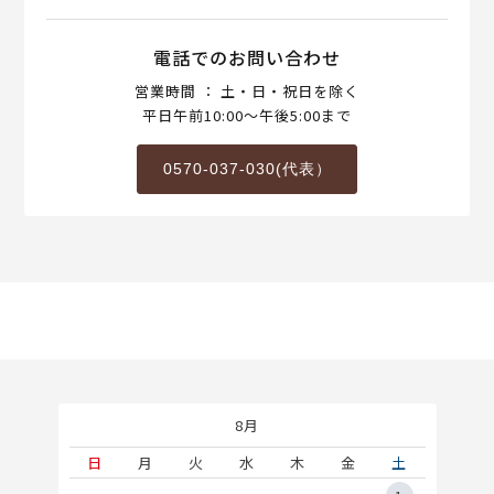
電話でのお問い合わせ
営業時間 ： 土・日・祝日を除く
平日午前10:00～午後5:00まで
0570-037-030(代表）
8月
土
日
月
火
水
木
金
土