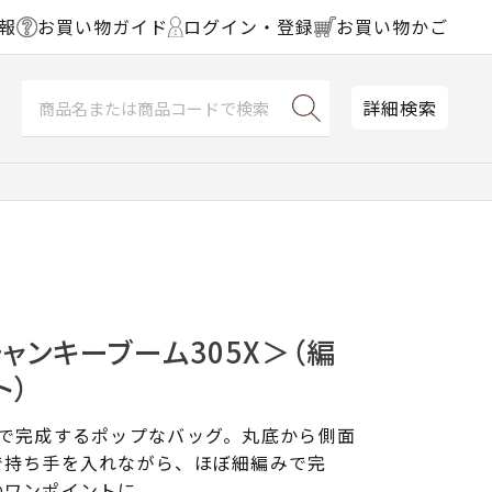
報
お買い物ガイド
ログイン・登録
お買い物かご
詳細検索
ャンキーブーム305X＞（編
ト）
玉で完成するポップなバッグ。丸底から側面
で持ち手を入れながら、ほぼ細編みで完
のワンポイントに。