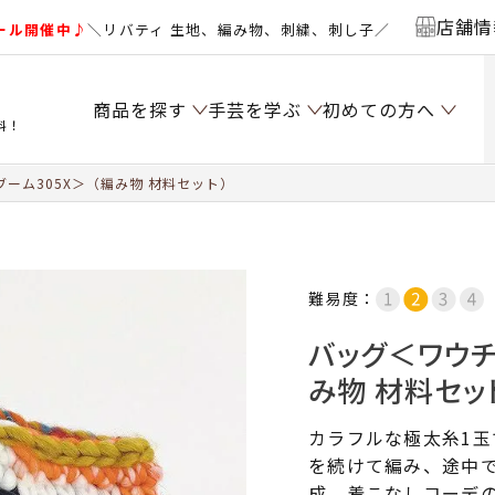
店舗情
ール開催中♪
＼リバティ 生地、編み物、刺繍、刺し子／
商品を探す
手芸を学ぶ
初めての方へ
料！
ーム305X＞（編み物 材料セット）
難易度：
バッグ＜ワウチ
み物 材料セッ
カラフルな極太糸1
を続けて編み、途中
成。着こなしコーデ