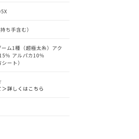
05X
m（持ち手含む）
ブーム1種（超極太糸）アク
15％ アルパカ10％
方シート）
☆
て＞詳しくはこちら