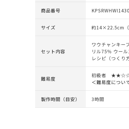
商品番号
KPSRWHWI143
サイズ
約14×22.5c
ワウチャンキー
セット内容
リル75％ ウール
レシピ（つくり
初級者 ★★☆
難易度
＜難易度につい
製作時間（目安）
3時間