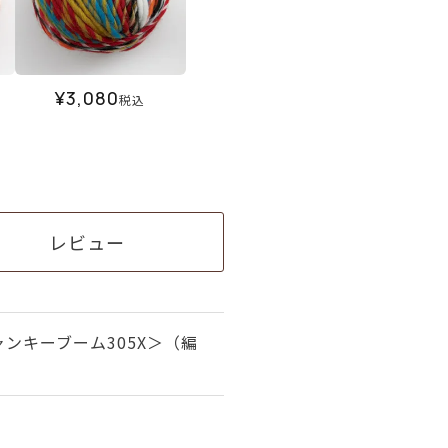
¥
3,080
税込
レビュー
ンキーブーム305X＞（編
）