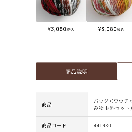
¥
3,080
¥
3,080
税込
税込
商品説明
バッグ＜ワウチャ
商品
み物 材料セット
商品コード
441930