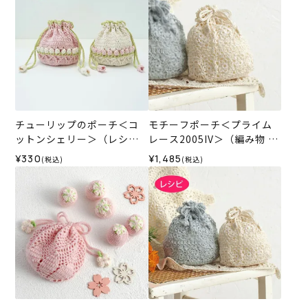
チューリップのポーチ＜コ
モチーフポーチ＜プライム
ットンシェリー＞（レシ
レース2005IV＞（編み物 材
ピ）
料セット）
¥330
¥1,485
(税込)
(税込)