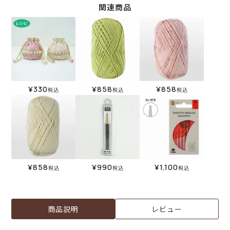
関連商品
¥
330
¥
858
¥
858
税込
税込
税込
¥
858
¥
990
¥
1,100
税込
税込
税込
商品説明
レビュー