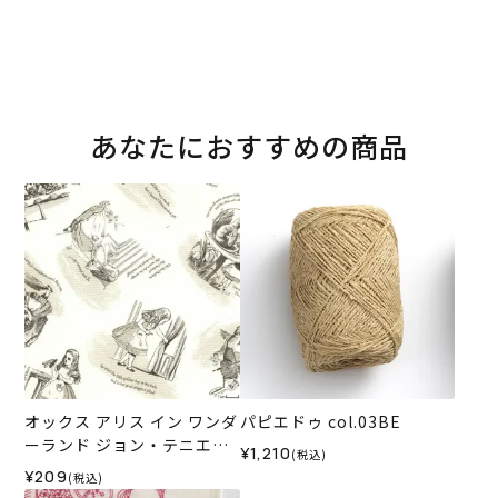
あなたにおすすめの商品
オックス アリス イン ワンダ
パピエドゥ col.03BE
ーランド ジョン・テニエル
¥1,210
(税込)
の世界＜01BE＞生地 ホビー
¥209
(税込)
ラホビーレデザインコレク