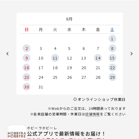
8月
土
日
月
火
水
木
金
土
5
1
2
2
3
4
5
6
7
8
9
9
10
11
12
13
14
15
6
16
17
18
19
20
21
22
23
24
25
26
27
28
29
30
31
オンラインショップ休業日
※Webからのご注文は、24時間承っております
※各実店舗の営業時間・休業日は
店舗情報
をご覧ください
ホビーラホビーレ
公式アプリで最新情報をお届け！