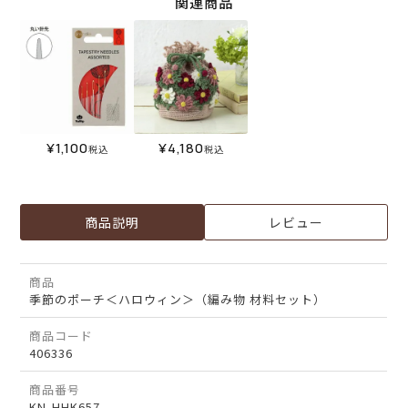
関連商品
¥
1,100
¥
4,180
税込
税込
商品説明
レビュー
商品
季節のポーチ＜ハロウィン＞（編み物 材料セット）
商品コード
406336
商品番号
KN-HHK657