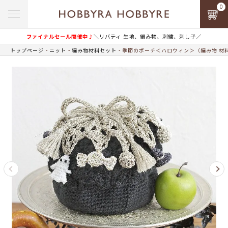
0
ファイナルセール開催中♪
＼リバティ 生地、編み物、刺繍、刺し子／
トップページ
ニット
編み物材料セット
季節のポーチ＜ハロウィン＞（編み物 材