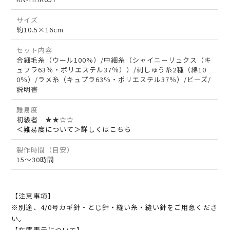
サイズ
約10.5×16cm
セット内容
合細毛糸（ウール100%）/中細糸（シャイニーリュクス（キ
ュプラ63％・ポリエステル37％））/刺しゅう糸2種（綿10
0％）/ラメ糸（キュプラ63％・ポリエステル37％）/ビーズ/
説明書
難易度
初級者 ★★☆☆
＜難易度について＞詳しくはこちら
製作時間（目安）
15～30時間
【注意事項】
※別途、4/0号カギ針・とじ針・縫い糸・縫い針をご用意くださ
い。
【在庫表示について】