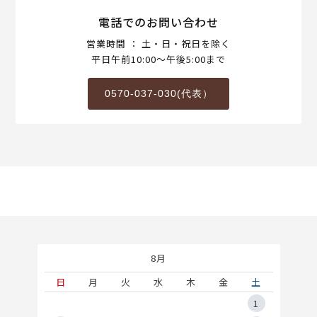
電話でのお問い合わせ
営業時間 ： 土・日・祝日を除く
平日午前10:00～午後5:00まで
0570-037-030(代表）
8月
土
日
月
火
水
木
金
土
5
1