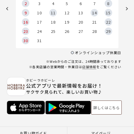
2
2
3
4
5
6
7
8
9
9
10
11
12
13
14
15
6
16
17
18
19
20
21
22
23
24
25
26
27
28
29
30
31
オンラインショップ休業日
※Webからのご注文は、24時間承っております
※各実店舗の営業時間・休業日は
店舗情報
をご覧ください
ホビーラホビーレ
公式アプリで最新情報をお届け！
サクサク見られて、楽しいお買い物♪
詳しくはこちら
お買い物ガイド
マイページ