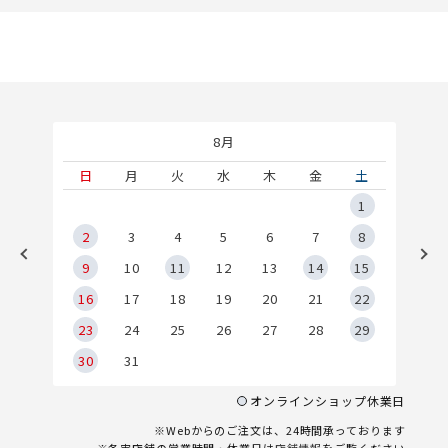
8月
土
日
月
火
水
木
金
土
5
1
2
2
3
4
5
6
7
8
9
9
10
11
12
13
14
15
6
16
17
18
19
20
21
22
23
24
25
26
27
28
29
30
31
オンラインショップ休業日
※Webからのご注文は、24時間承っております
※各実店舗の営業時間・休業日は
店舗情報
をご覧ください