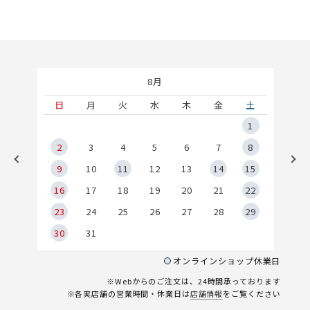
8月
土
日
月
火
水
木
金
土
5
1
2
2
3
4
5
6
7
8
9
9
10
11
12
13
14
15
6
16
17
18
19
20
21
22
23
24
25
26
27
28
29
30
31
オンラインショップ休業日
※Webからのご注文は、24時間承っております
※各実店舗の営業時間・休業日は
店舗情報
をご覧ください