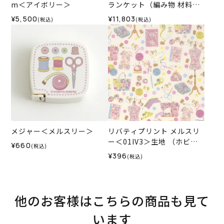
m＜アイボリー＞
ランケット（編み物 材料セ
ット）
¥5,500
¥11,803
(税込)
(税込)
メジャー＜メルスリー＞
リバティプリント メルスリ
ー＜01IV3＞生地 （ホビー
¥660
(税込)
ラホビーレオリジナル）202
¥396
(税込)
6SS★復刻色
他のお客様はこちらの商品も見て
います