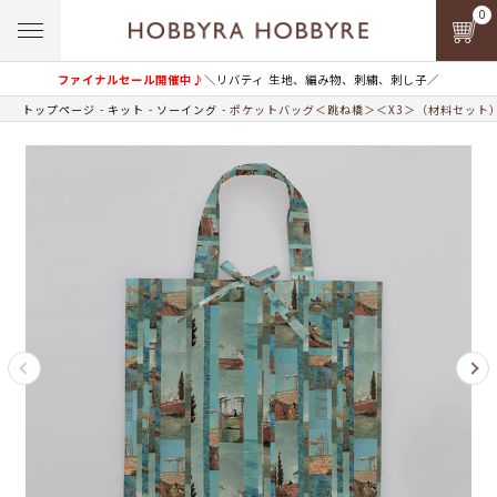
0
ファイナルセール開催中♪
＼リバティ 生地、編み物、刺繍、刺し子／
トップページ
キット
ソーイング
ポケットバッグ＜跳ね橋＞＜X3＞（材料セット