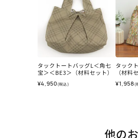
タックトートバッグL＜角七
タックト
宝＞＜BE3＞（材料セット）
（材料
¥4,950
¥1,958
(税込)
(
他の