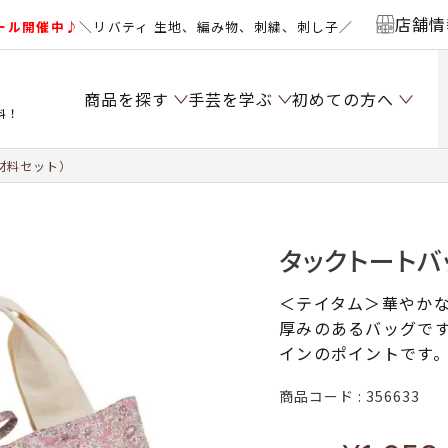
店舗情
ール開催中♪
＼リバティ 生地、編み物、刺繍、刺し子／
商品を探す
手芸を学ぶ
初めての方へ
料！
材料セット）
タックトートバ
＜テイタム＞華やか
厚みのあるバッグで
インのポイントです
商品コード
356633