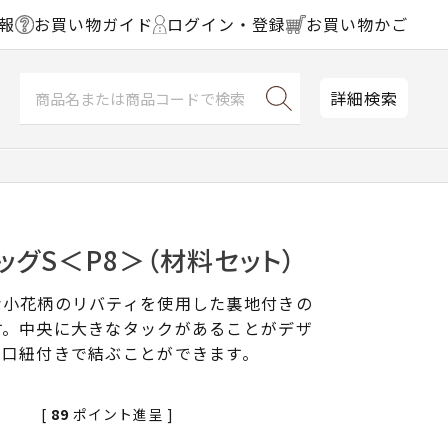
報
お買い物ガイド
ログイン・登録
お買い物かご
詳細検索
ッグS＜P8＞（材料セット）
な小花柄のリバティを使用した裏地付きの
す。中央に大きなタックがあることがデザ
。口紐付きで結ぶことができます。
[
89
ポイント進呈 ]