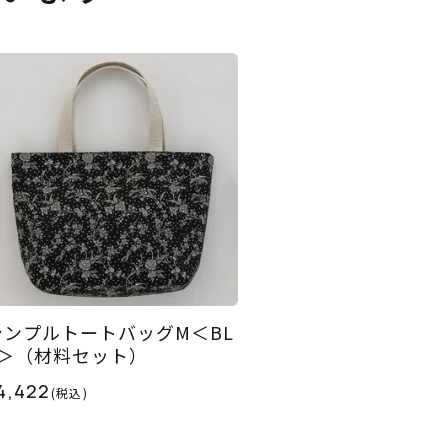
シンプルトートバッグM＜BL
2＞（材料セット）
4,422
(税込)