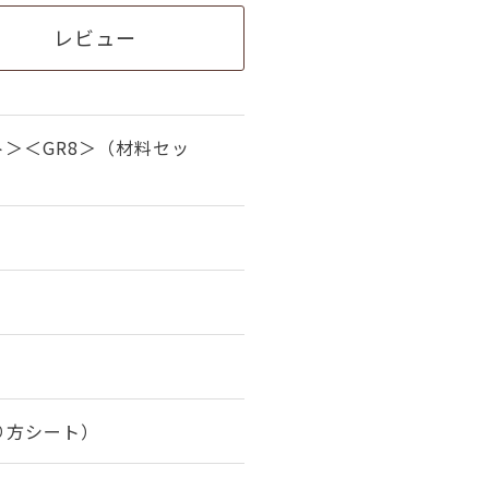
レビュー
＞＜GR8＞（材料セッ
り方シート）