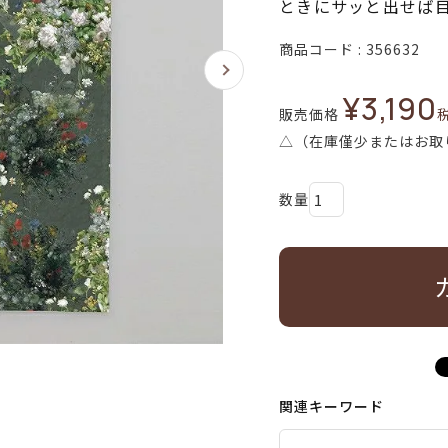
ときにサッと出せば
商品コード
356632
¥
3,190
販売価格
△（在庫僅少またはお取
関連キーワード