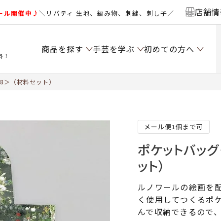
店舗情
ール開催中♪
＼リバティ 生地、編み物、刺繍、刺し子／
商品を探す
手芸を学ぶ
初めての方へ
料！
8＞（材料セット）
メール便1個まで可
ポケットバッグ
ット）
ルノワールの絵画を
く使用してつくるポ
んで収納できるので