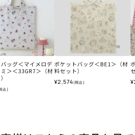
トバッグ＜マイメロデ
ポケットバッグ＜BE1＞（材
ミ＞＜33GR7＞（材
料セット）
ト）
¥2,574
¥
(税込)
税込)