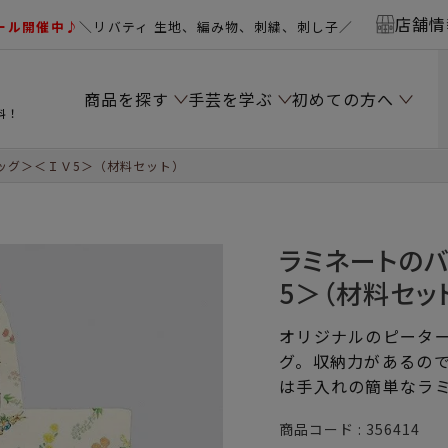
店舗情
ール開催中♪
＼リバティ 生地、編み物、刺繍、刺し子／
商品を探す
手芸を学ぶ
初めての方へ
料！
ッグ＞＜ＩＶ5＞（材料セット）
ラミネートのバ
5＞（材料セッ
オリジナルのピータ
グ。収納力があるの
は手入れの簡単なラ
商品コード
356414