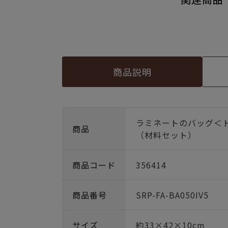
商品説明
ラミネートのバッグ＜
商品
（材料セット）
商品コード
356414
商品番号
SRP-FA-BA050IV5
サイズ
約33×42×10cm