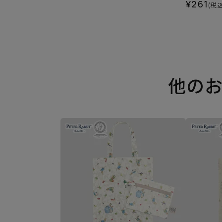
¥261
(税込
他の