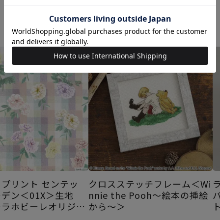
あなたにおすすめの商品
プリント センテッ
クロスステッチフレーム＜Wi
デン＜01X＞生地
nnie the Pooh～絵本の挿絵
ーラホビーレオリジナ
から～＞
5SS