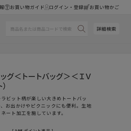
報
お買い物ガイド
ログイン・登録
お買い物かご
詳細検索
ッグ＜トートバッグ＞＜ＩＶ
ト）
ーラビット柄が楽しい大きめトートバッ
で、お出かけやピクニックにも便利。生地
ミネート加工を施しています。
[
105
ポイント進呈 ]