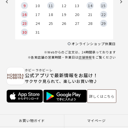
9
9
10
11
12
13
14
15
6
16
17
18
19
20
21
22
23
24
25
26
27
28
29
30
31
オンラインショップ休業日
※Webからのご注文は、24時間承っております
※各実店舗の営業時間・休業日は
店舗情報
をご覧ください
ホビーラホビーレ
公式アプリで最新情報をお届け！
サクサク見られて、楽しいお買い物♪
詳しくはこちら
お買い物ガイド
マイページ