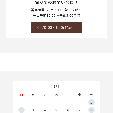
電話でのお問い合わせ
営業時間 ： 土・日・祝日を除く
平日午前10:00～午後5:00まで
0570-037-030(代表）
8月
土
日
月
火
水
木
金
土
5
1
2
2
3
4
5
6
7
8