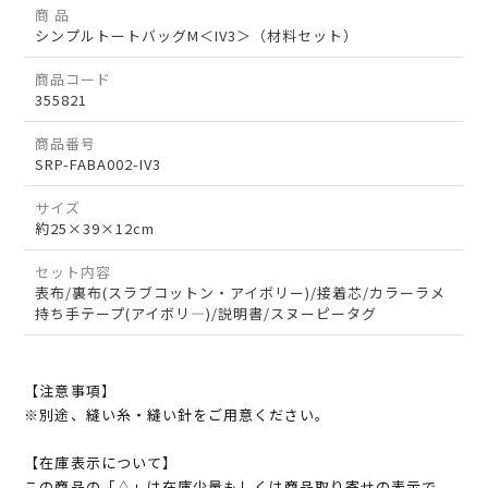
商 品
シンプルトートバッグM＜IV3＞（材料セット）
商品コード
355821
商品番号
SRP-FABA002-IV3
サイズ
約25×39×12cm
セット内容
表布/裏布(スラブコットン・アイボリー)/接着芯/カラーラメ
持ち手テープ(アイボリ―)/説明書/スヌーピータグ
【注意事項】
※別途、縫い糸・縫い針をご用意ください。
【在庫表示について】
この商品の「△」は在庫少量もしくは商品取り寄せの表示で