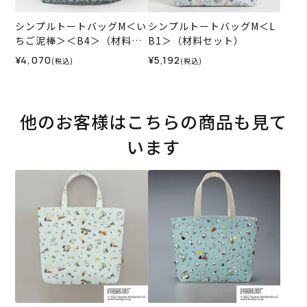
シンプルトートバッグM＜い
シンプルトートバッグM＜L
ちご泥棒＞＜B4＞（材料セ
B1＞（材料セット）
ット）
¥4,070
¥5,192
(税込)
(税込)
他のお客様はこちらの商品も見て
います