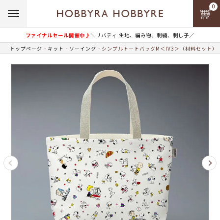
0
ファイナルセール開催中♪
＼リバティ 生地、編み物、刺繍、刺し子／
トップページ
キット
ソーイング
シンプルトートバッグM＜IV3＞（材料セット）