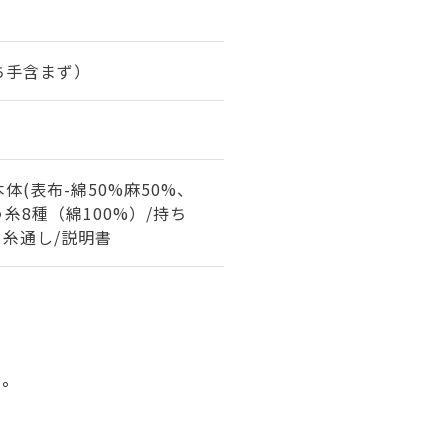
持ち手含まず）
(表布-綿50%麻50%、
う糸8種（綿100%）/持ち
と糸通し/説明書
い。