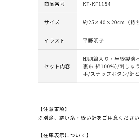
商品番号
KT-KF1154
サイズ
約25×40×20cm（
イラスト
平野明子
印刷線入り・半縫製済本体
セット内容
裏布-綿100%)/刺しゅ
手/スナップボタン/針
【注意事項】
※別途、縫い糸・縫い針をご用意くださ
【在庫表示について】