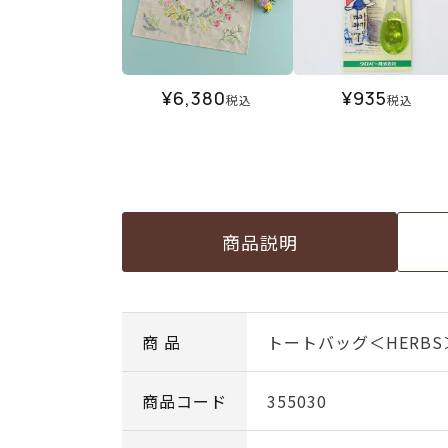
¥
6,380
¥
935
税込
税込
商品説明
商 品
トートバッグ＜HERBS
商品コード
355030