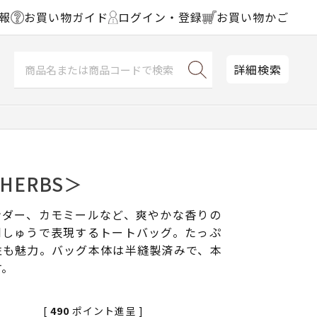
報
お買い物ガイド
ログイン・登録
お買い物かご
詳細検索
HERBS＞
ンダー、カモミールなど、爽やかな香りの
刺しゅうで表現するトートバッグ。たっぷ
性も魅力。バッグ本体は半縫製済みで、本
す。
[
490
ポイント進呈 ]