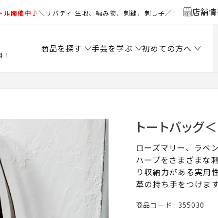
店舗情
ール開催中♪
＼リバティ 生地、編み物、刺繍、刺し子／
商品を探す
手芸を学ぶ
初めての方へ
料！
トートバッグ＜
ローズマリー、ラベ
ハーブをさまざまな
り収納力がある実用
革の持ち手をつけま
商品コード
355030