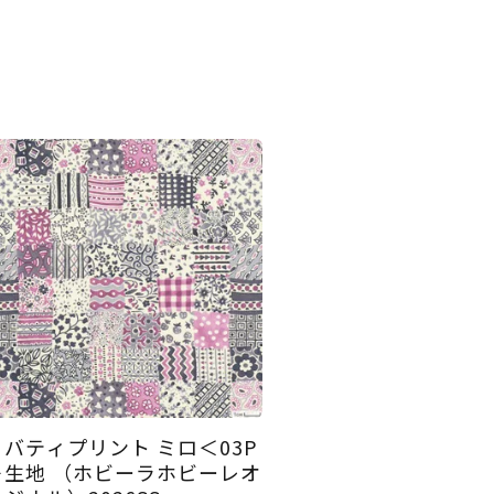
リバティプリント ミロ＜03P
＞生地 （ホビーラホビーレオ