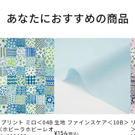
あなたにおすすめの商品
プリント ミロ＜04B
生地 ファインスケア＜10B＞
（ホビーラホビーレオ
¥154
(税込)