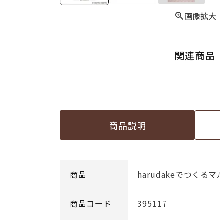
画像拡大
関連商品
商品説明
商品
harudakeでつく
商品コード
395117