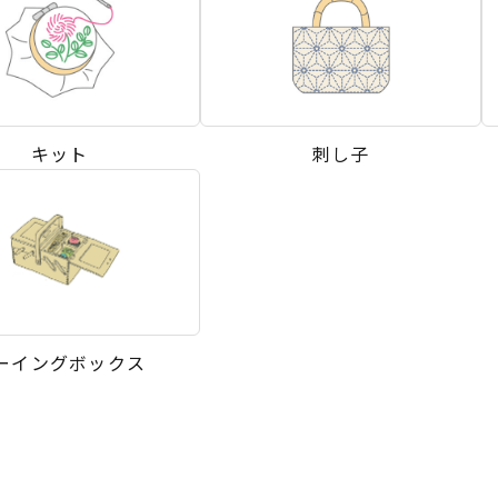
キット
刺し子
ーイングボックス