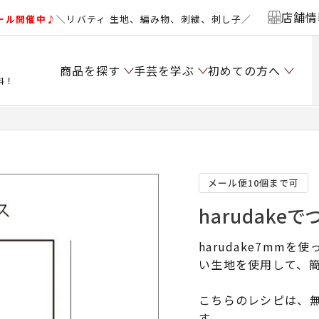
店舗情
ール開催中♪
＼リバティ 生地、編み物、刺繍、刺し子／
商品を探す
手芸を学ぶ
初めての方へ
料！
メール便10個まで可
harudake
harudake7mm
い生地を使用して、
こちらのレシピは、無
す。