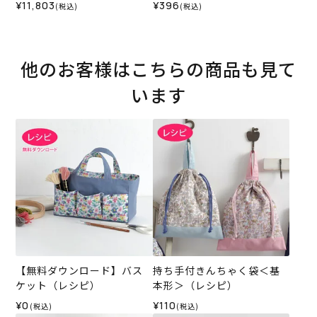
ット）
ラホビーレオリジナル）202
¥11,803
¥396
(税込)
(税込)
6SS★復刻色
他のお客様はこちらの商品も見て
います
【無料ダウンロード】バス
持ち手付きんちゃく袋＜基
ケット（レシピ）
本形＞（レシピ）
¥0
¥110
(税込)
(税込)