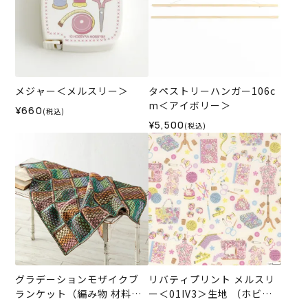
メジャー＜メルスリー＞
タペストリーハンガー106c
m＜アイボリー＞
¥660
(税込)
¥5,500
(税込)
グラデーションモザイクブ
リバティプリント メルスリ
ランケット（編み物 材料セ
ー＜01IV3＞生地 （ホビー