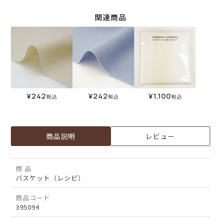
関連商品
¥
242
¥
242
¥
1,100
税込
税込
税込
商品説明
レビュー
商 品
バスケット（レシピ）
商品コード
395094