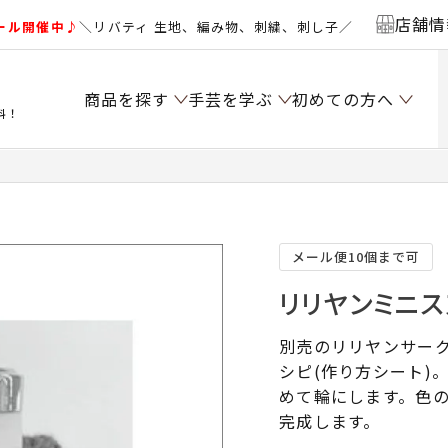
店舗情
ール開催中♪
＼リバティ 生地、編み物、刺繍、刺し子／
商品を探す
手芸を学ぶ
初めての方へ
料！
メール便10個まで可
リリヤンミニス
別売のリリヤンサー
シピ(作り方シート)
めて輪にします。色
完成します。