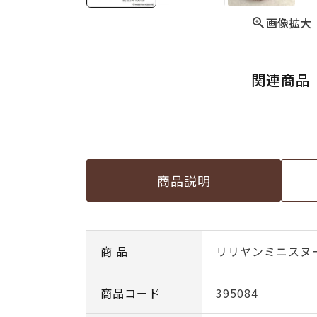
画像拡大
関連商品
商品説明
商 品
リリヤンミニスヌ
商品コード
395084