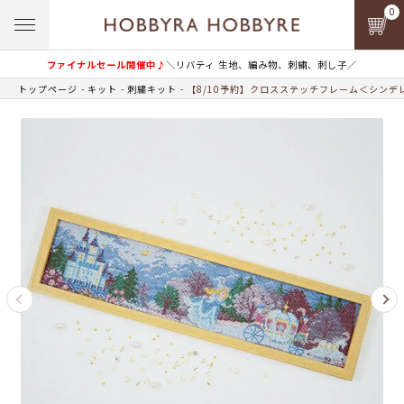
0
ファイナルセール開催中♪
＼リバティ 生地、編み物、刺繍、刺し子／
トップページ
キット
刺繍キット
【8/10予約】クロスステッチフレーム＜シンデ