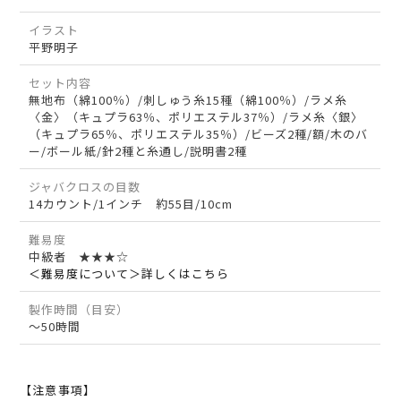
イラスト
平野明子
セット内容
無地布（綿100％）/刺しゅう糸15種（綿100％）/ラメ糸
〈金〉（キュプラ63％、ポリエステル37％）/ラメ糸〈銀〉
（キュプラ65％、ポリエステル35％）/ビーズ2種/額/木のバ
ー/ボール紙/針2種と糸通し/説明書2種
ジャバクロスの目数
14カウント/1インチ 約55目/10cm
難易度
中級者 ★★★☆
＜難易度について＞詳しくはこちら
製作時間（目安）
～50時間
【注意事項】