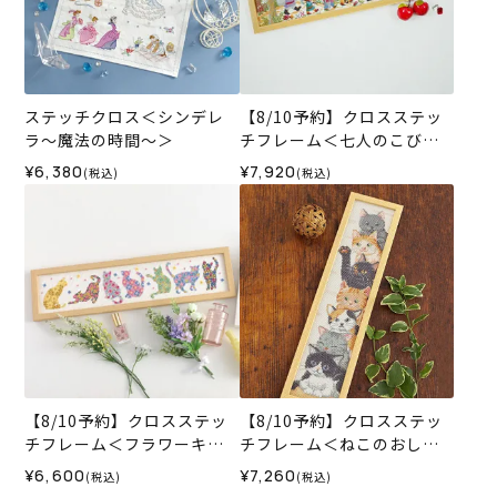
ステッチクロス＜シンデレ
【8/10予約】クロスステッ
ラ～魔法の時間～＞
チフレーム＜七人のこびと
～白雪姫の物語から～＞
¥6,380
¥7,920
(税込)
(税込)
【8/10予約】クロスステッ
【8/10予約】クロスステッ
チフレーム＜フラワーキャ
チフレーム＜ねこのおしゃ
ット＞
べり＞
¥6,600
¥7,260
(税込)
(税込)