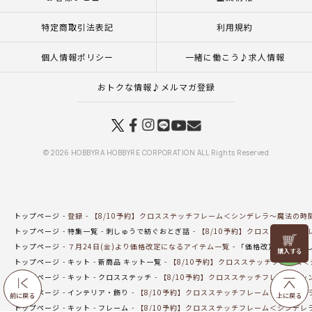
特定商取引法表記
利用規約
個人情報ポリシー
一緒に働こう♪求人情報
おトクな情報♪メルマガ登録
© 2026 HOBBYRA HOBBYRE CORPORATION ALL Rights Reserved
トップページ
登録
【8/10予約】クロスステッチフレーム＜シンデレラ～魔法の時
トップページ
特集一覧
刺しゅうで紡ぐおとぎ話
【8/10予約】クロスステッチ
リリヤン
トップページ
７月24日(金)より価格改定になるアイテム一覧
「価格改定対象」刺
フェア
トップページ
キット
新商品 キット一覧
【8/10予約】クロスステッチフレーム
トップページ
キット
クロスステッチ
【8/10予約】クロスステッチフレーム＜シ
トップページ
インテリア・飾り
【8/10予約】クロスステッチフレーム＜シンデレ
前に戻る
上に戻る
トップページ
キット
フレーム
【8/10予約】クロスステッチフレーム＜シンデレ