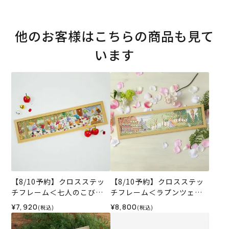
他のお客様はこちらの商品も見て
います
【8/10予約】クロスステッ
【8/10予約】クロスステッ
チフレーム＜七人のこびと
チフレーム＜ラプンツェル
～白雪姫の物語から～＞
の物語＞
¥7,920
¥8,800
(税込)
(税込)