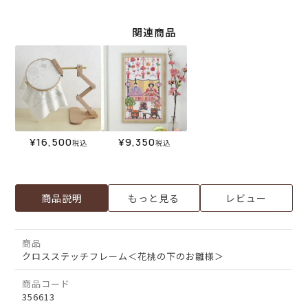
関連商品
¥
16,500
¥
9,350
税込
税込
商品説明
もっと見る
レビュー
商品
クロスステッチフレーム＜花桃の下のお雛様＞
商品コード
356613