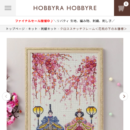
0
ファイナルセール開催中♪
＼リバティ 生地、編み物、刺繍、刺し子／
トップページ
キット
刺繍キット
クロスステッチフレーム＜花桃の下のお雛様＞