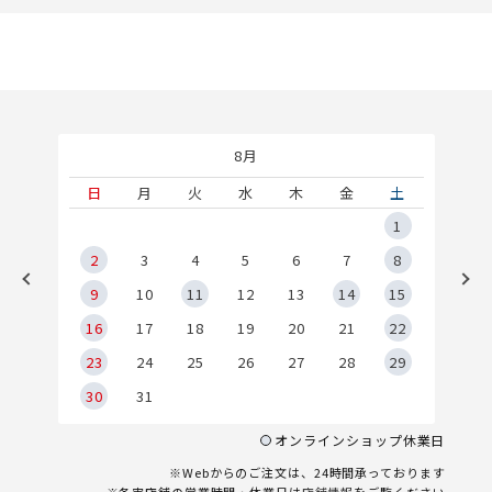
8月
土
日
月
火
水
木
金
土
5
1
2
2
3
4
5
6
7
8
9
9
10
11
12
13
14
15
6
16
17
18
19
20
21
22
23
24
25
26
27
28
29
30
31
オンラインショップ休業日
※Webからのご注文は、24時間承っております
※各実店舗の営業時間・休業日は
店舗情報
をご覧ください