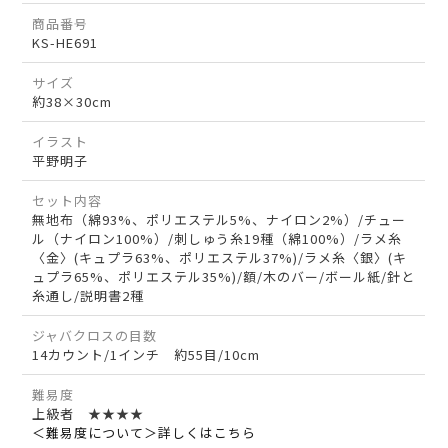
商品番号
KS-HE691
サイズ
約38×30cm
イラスト
平野明子
セット内容
無地布（綿93%、ポリエステル5%、ナイロン2%）/チュー
ル（ナイロン100%）/刺しゅう糸19種（綿100%）/ラメ糸
〈金〉(キュプラ63%、ポリエステル37%)/ラメ糸〈銀〉(キ
ュプラ65%、ポリエステル35%)/額/木のバー/ボール紙/針と
糸通し/説明書2種
ジャバクロスの目数
14カウント/1インチ 約55目/10cm
難易度
上級者 ★★★★
＜難易度について＞詳しくはこちら