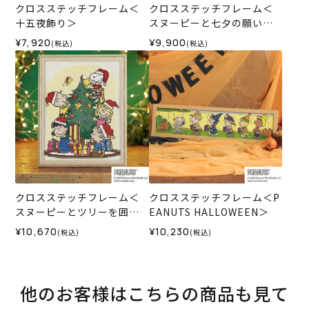
クロスステッチフレーム＜
クロスステッチフレーム＜
十五夜飾り＞
スヌーピーと七夕の願いご
と＞
¥7,920
¥9,900
(税込)
(税込)
クロスステッチフレーム＜
クロスステッチフレーム＜P
スヌーピーとツリーを囲ん
EANUTS HALLOWEEN＞
で＞
¥10,670
¥10,230
(税込)
(税込)
他のお客様はこちらの商品も見て