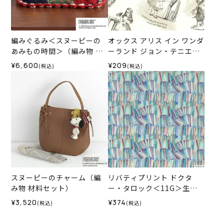
編みぐるみ＜スヌーピーの
オックス アリス イン ワンダ
あみもの時間＞（編み物 材
ーランド ジョン・テニエル
料セット）
の世界＜01BE＞生地 ホビー
¥6,600
¥209
(税込)
(税込)
ラホビーレデザインコレク
ション
スヌーピーのチャーム（編
リバティプリント ドクタ
み物 材料セット）
ー・タロック＜11G＞生地
（ホビーラホビーレオリジ
¥3,520
¥374
(税込)
(税込)
ナル）2026AW