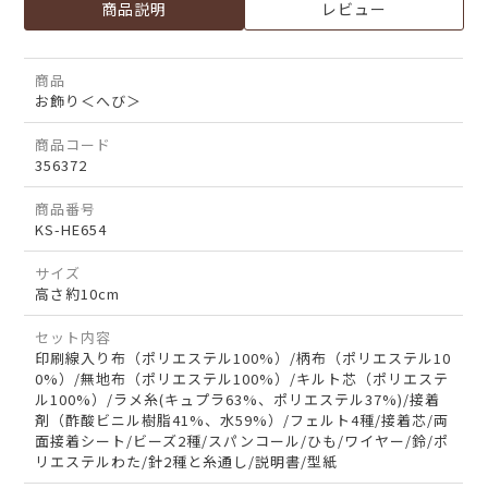
商品説明
レビュー
商品
お飾り＜へび＞
商品コード
356372
商品番号
KS-HE654
サイズ
高さ約10cm
セット内容
印刷線入り布（ポリエステル100%）/柄布（ポリエステル10
0%）/無地布（ポリエステル100%）/キルト芯（ポリエステ
ル100%）/ラメ糸(キュプラ63%、ポリエステル37%)/接着
剤（酢酸ビニル樹脂41%、水59%）/フェルト4種/接着芯/両
面接着シート/ビーズ2種/スパンコール/ひも/ワイヤー/鈴/ポ
リエステルわた/針2種と糸通し/説明書/型紙