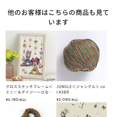
他のお客様はこちらの商品も見て
います
クロスステッチフレーム＜
JUNGLE＜ジャングル＞ co
ミニー＆デイジー～ひなま
l.43BR
つり～＞
¥4,180
¥2,090
(税込)
(税込)