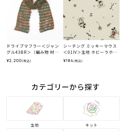
ドライブマフラー＜ジャン
シーチング ミッキーマウス
グル43BR＞（編み物 材料
＜01IV＞生地 ホビーラホビ
セット）
ーレデザインコレクション
¥2,200
¥184
(税込)
(税込)
カテゴリーから探す
生地
キット