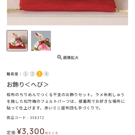
画像拡大
難易度：
お飾り＜へび＞
和布のちりめんでつくる干支のお飾りセット。ラメ糸刺しゅう
を施した松竹梅のフェルトパーツは、接着剤でお好きな場所に
貼って仕上げます。赤いミニ座布団も手づくりで。
商品コード
356372
¥
3,300
定価
のところ